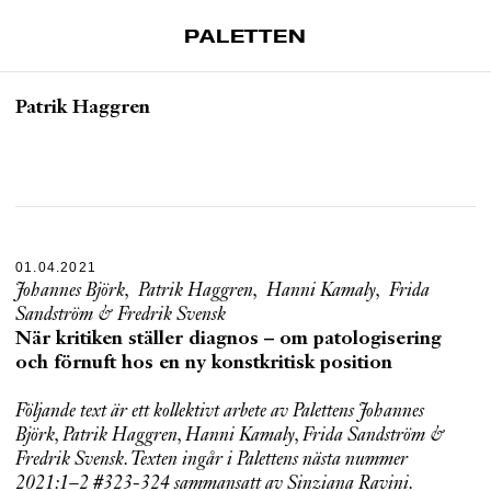
PALETTEN
Artiklar
Patrik Haggren
Tidskrift
Projekt
Om Paletten
Prenumerationer
01.04.2021
Köp enkelnummer
Johannes Björk
,
Patrik Haggren
,
Hanni Kamaly
,
Frida
Nyhetsbrev
Sandström
&
Fredrik Svensk
När kritiken ställer diagnos – om patologisering
Kontakt
och förnuft hos en ny konstkritisk position
Sök
Följande text är ett kollektivt arbete av Palettens Johannes
Björk, Patrik Haggren, Hanni Kamaly, Frida Sandström &
Fredrik Svensk. Texten ingår i Palettens nästa nummer
2021:1–2 #323-324 sammansatt av Sinziana Ravini.