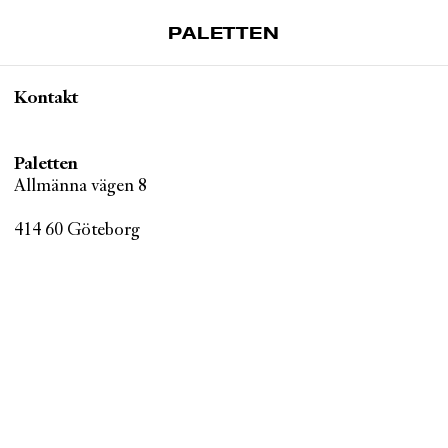
PALETTEN
Artiklar
Kontakt
Tidskrift
Projekt
Paletten
Allmänna vägen 8
Om Paletten
Prenumerationer
414 60 Göteborg
Köp enkelnummer
Nyhetsbrev
Kontakt
Sök