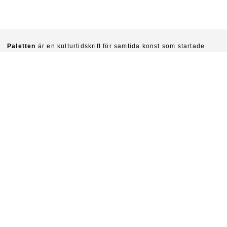
Paletten
är en kulturtidskrift för samtida konst som startade
1940. Chefredaktörer är idag Sinziana Ravini & Fredrik Svensk.
Ambitionen är att kritiskt undersöka konstens villkor och
funktioner i vår tid.
Prenumerera på Paletten här.
Om du vill köpa enskilda nummer skriv till
paletten@natverkstan.net.
Vill du medverka i Paletten skriv till hej@paletten.net
Paletten ges ut av Stiftelsen Paletten med stöd från Statens
kulturråd.
Paletten
Pölgatan 5