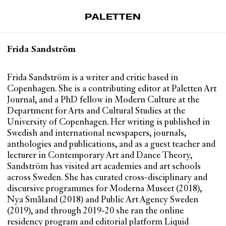
PALETTEN
Artiklar
Frida Sandström
Tidskrift
Projekt
Frida Sandström is a writer and critic based in
Copenhagen. She is a contributing editor at Paletten Art
Om Paletten
Journal, and a PhD fellow in Modern Culture at the
Department for Arts and Cultural Studies at the
Prenumerationer
University of Copenhagen. Her writing is published in
Köp enkelnummer
Swedish and international newspapers, journals,
Nyhetsbrev
anthologies and publications, and as a guest teacher and
lecturer in Contemporary Art and Dance Theory,
Kontakt
Sandström has visited art academies and art schools
across Sweden. She has curated cross-disciplinary and
Sök
discursive programmes for Moderna Museet (2018),
Nya Småland (2018) and Public Art Agency Sweden
(2019), and through 2019-20 she ran the online
residency program and editorial platform Liquid