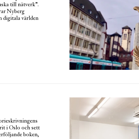
aska till nätverk”.
drar Nyberg
 digitala världen
torieskrivningens
t i Oslo och sett
terföljande boken,