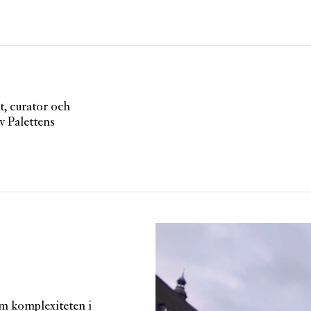
Artiklar
Tidskrift
Projekt
, curator och
Om Paletten
v Palettens
Prenumerationer
Köp enkelnummer
Nyhetsbrev
Kontakt
Sök
om komplexiteten i