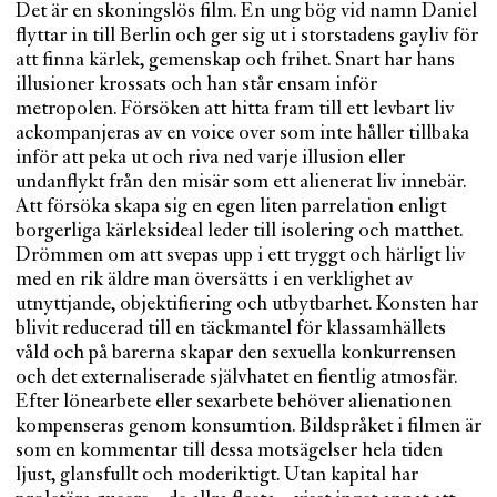
Det är en skoningslös film. En ung bög vid namn Daniel
flyttar in till Berlin och ger sig ut i storstadens gayliv för
att finna kärlek, gemenskap och frihet. Snart har hans
illusioner krossats och han står ensam inför
metropolen. Försöken att hitta fram till ett levbart liv
ackompanjeras av en voice over som inte håller tillbaka
inför att peka ut och riva ned varje illusion eller
undanflykt från den misär som ett alienerat liv innebär.
Att försöka skapa sig en egen liten parrelation enligt
borgerliga kärleksideal leder till isolering och matthet.
Drömmen om att svepas upp i ett tryggt och härligt liv
med en rik äldre man översätts i en verklighet av
utnyttjande, objektifiering och utbytbarhet. Konsten har
blivit reducerad till en täckmantel för klassamhällets
våld och på barerna skapar den sexuella konkurrensen
och det externaliserade självhatet en fientlig atmosfär.
Efter lönearbete eller sexarbete behöver alienationen
kompenseras genom konsumtion. Bildspråket i filmen är
som en kommentar till dessa motsägelser hela tiden
ljust, glansfullt och moderiktigt. Utan kapital har