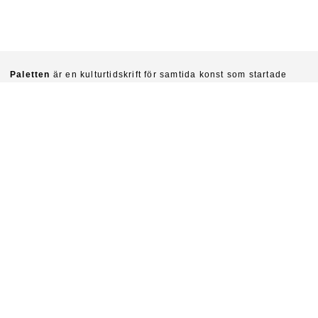
Paletten
är en kulturtidskrift för samtida konst som startade
1940. Chefredaktörer är idag Sinziana Ravini & Fredrik Svensk.
Ambitionen är att kritiskt undersöka konstens villkor och
funktioner i vår tid.
Prenumerera på Paletten här.
Om du vill köpa enskilda nummer skriv till
paletten@natverkstan.net.
Vill du medverka i Paletten skriv till hej@paletten.net
Paletten ges ut av Stiftelsen Paletten med stöd från Statens
kulturråd.
Paletten