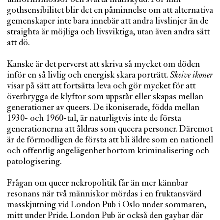
gothsensibilitet blir det en påminnelse om att alternativa
gemenskaper inte bara innebär att andra livslinjer än de
straighta är möjliga och livsviktiga, utan även andra sätt
att dö.
Kanske är det perverst att skriva så mycket om döden
inför en så livlig och energisk skara porträtt.
Skeive ikoner
visar på sätt att fortsätta leva och gör mycket för att
överbrygga de klyftor som uppstår eller skapas mellan
generationer av queers. De ikoniserade, födda mellan
1930- och 1960-tal, är naturligtvis inte de första
generationerna att åldras som queera personer. Däremot
är de förmodligen de första att bli äldre som en nationell
och offentlig angelägenhet bortom kriminalisering och
patologisering.
Frågan om queer nekropolitik får än mer kännbar
resonans när två människor mördas i en fruktansvärd
masskjutning vid London Pub i Oslo under sommaren,
mitt under Pride. London Pub är också den gaybar där