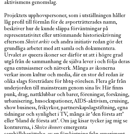
aktivismens genomslag.
Projektets upphovspersoner, som i utställningen håller
låg profil till förmån för de avporträtterades namn,
beskriver hur de kunde släppa förväntningar på
representativitet eller uttömmande historieskrivning
eftersom
Skeivt arkiv
och andra initiativ redan gör det
grundliga arbetet med att samla och dokumentera.
Urvalet av queera ikoner ser därför ut att i högre grad
utgå från de sammanhang de själva lever i och följa deras
egna entusiasmer och nätverk. Många av ikonerna
verkar inom kultur och media, där en stor del redan är
olika slags företrädare för hbtq-rörelsen. Flera går från
underjorden till mainstream genom sina liv. Här finns
punk, drag, nattklubbar och barer, föreningar, forskning,
urbanisering, husockupationer, AIDS-aktivism, cruising,
show business, frikyrkor, partnerskapslagstiftning, egna
tidningar och synlighet i TV, många är ‘den första att’
eller ‘bland de första att’. Om jag kisar tycker jag mig se
konturerna, i
Skeive ikoners
emergenta