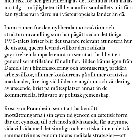
med risk för den gentrifiering av det förflutna som kallas
nostalgi—möjligheter till liv utanför samhällets mittfåra
kan tyckas vara färre nu i västeuropeiska länder än då.
Inom ramen för den nyliberala motreaktion och
strukturomvandling som har pågått sedan det tidiga
1970-talets kriser blir det snarare relevant att notera hur
de utsatta, queera levnadsvillkor den radikala
gayrörelsen kämpade emot nu ser ut att ha blivit ett
generaliserat tillstånd för allt fler. Bilden känns igen från
Daniels liv i filmen:isolering och atomisering, prekära
arbetsvillkor, allt mer konkurrens på allt mer orättvisa
marknader, fixering vid bilder av ungdom och värdering
av utseende, brist på mötesplatser annat än de
kommersiella, frånvaro av politisk gemenskap.
Rosa von Praunheim ser ut att ha bemött
motsättningarna i sin egen tid genom en estetisk form
där det cyniska, till och med självhatande, får utrymme
sida vid sida med det sinnliga och erotiska, innan de två
sammantvinnas genom tidens radikala strategier—att