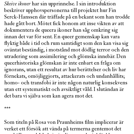
Skeive ikoner
har sin upprinnelse. I sin introduktion
beskriver upphovspersonerna till projektet hur Fin
Serck-Hanssen där träffade på en bekant som han trodde
hade gått bort. Mötet fick honom att inse vikten av att
dokumentera de queera ikoner han såg omkring sig
innan det var för sent. En queer gemenskap kan vara
flyktig både i tid och rum samtidigt som den kan visa sig
oväntat beständig, i motstånd mot dödlig terror och den
utradering som assimilering och glömska innebär. Den
queerhistoriska glömskan är inte enbart en fråga om
ignorans, utan ett resultat av hur berättelser och liv har
förnekats, omöjliggjorts, attackerats och undanhållits;
homo- och transfobi är inte någon naturlig konsekvens
utan ett systematiskt och avsiktligt våld. I slutändan är
det bara vi själva som kan agera mot det.
***
Som titeln på Rosa von Praunheims film implicerar är
verket ett försök att vända på termerna gentemot det