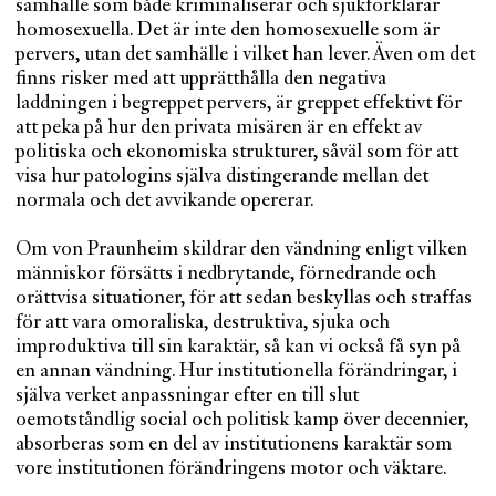
samhälle som både kriminaliserar och sjukförklarar
homosexuella. Det är inte den homosexuelle som är
pervers, utan det samhälle i vilket han lever. Även om det
finns risker med att upprätthålla den negativa
laddningen i begreppet pervers, är greppet effektivt för
att peka på hur den privata misären är en effekt av
politiska och ekonomiska strukturer, såväl som för att
visa hur patologins själva distingerande mellan det
normala och det avvikande opererar.
Om von Praunheim skildrar den vändning enligt vilken
människor försätts i nedbrytande, förnedrande och
orättvisa situationer, för att sedan beskyllas och straffas
för att vara omoraliska, destruktiva, sjuka och
improduktiva till sin karaktär, så kan vi också få syn på
en annan vändning. Hur institutionella förändringar, i
själva verket anpassningar efter en till slut
oemotståndlig social och politisk kamp över decennier,
absorberas som en del av institutionens karaktär som
vore institutionen förändringens motor och väktare.