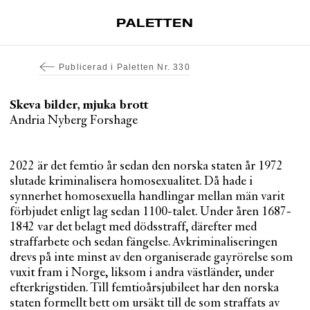
PALETTEN
Artiklar
Publicerad i
Paletten Nr. 330
Tidskrift
Projekt
Skeva bilder, mjuka brott
Andria Nyberg Forshage
Om Paletten
Prenumerationer
2022 är det femtio år sedan den norska staten år 1972
Köp enkelnummer
slutade kriminalisera homosexualitet. Då hade i
Nyhetsbrev
synnerhet homosexuella handlingar mellan män varit
förbjudet enligt lag sedan 1100-talet. Under åren 1687-
Kontakt
1842 var det belagt med dödsstraff, därefter med
straffarbete och sedan fängelse. Avkriminaliseringen
Sök
drevs på inte minst av den organiserade gayrörelse som
vuxit fram i Norge, liksom i andra västländer, under
efterkrigstiden. Till femtioårsjubileet har den norska
staten formellt bett om ursäkt till de som straffats av