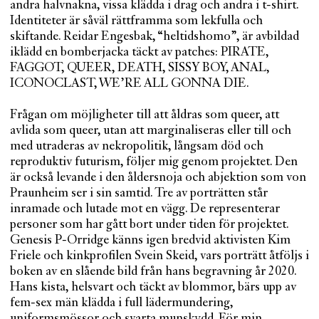
andra halvnakna, vissa klädda i drag och andra i t-shirt.
Identiteter är såväl rättframma som lekfulla och
skiftande. Reidar Engesbak, “heltidshomo”, är avbildad
iklädd en bomberjacka täckt av patches: PIRATE,
FAGGOT, QUEER, DEATH, SISSY BOY, ANAL,
ICONOCLAST, WE’RE ALL GONNA DIE.
Frågan om möjligheter till att åldras som queer, att
avlida som queer, utan att marginaliseras eller till och
med utraderas av nekropolitik, långsam död och
reproduktiv futurism, följer mig genom projektet. Den
är också levande i den åldersnoja och abjektion som von
Praunheim ser i sin samtid. Tre av porträtten står
inramade och lutade mot en vägg. De representerar
personer som har gått bort under tiden för projektet.
Genesis P-Orridge känns igen bredvid aktivisten Kim
Friele och kinkprofilen Svein Skeid, vars porträtt åtföljs i
boken av en slående bild från hans begravning år 2020.
Hans kista, helsvart och täckt av blommor, bärs upp av
fem-sex män klädda i full lädermundering,
uniformsmössor och svarta munskydd. För min