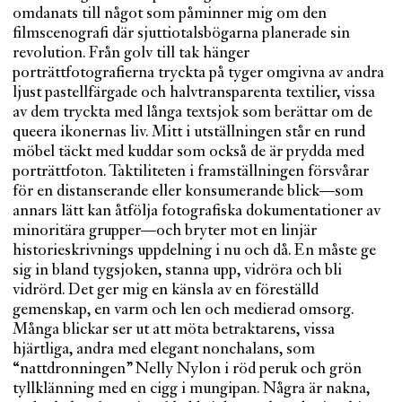
omdanats till något som påminner mig om den
filmscenografi där sjuttiotalsbögarna planerade sin
revolution. Från golv till tak hänger
porträttfotografierna tryckta på tyger omgivna av andra
ljust pastellfärgade och halvtransparenta textilier, vissa
av dem tryckta med långa textsjok som berättar om de
queera ikonernas liv. Mitt i utställningen står en rund
möbel täckt med kuddar som också de är prydda med
porträttfoton. Taktiliteten i framställningen försvårar
för en distanserande eller konsumerande blick—som
annars lätt kan åtfölja fotografiska dokumentationer av
minoritära grupper—och bryter mot en linjär
historieskrivnings uppdelning i nu och då. En måste ge
sig in bland tygsjoken, stanna upp, vidröra och bli
vidrörd. Det ger mig en känsla av en föreställd
gemenskap, en varm och len och medierad omsorg.
Många blickar ser ut att möta betraktarens, vissa
hjärtliga, andra med elegant nonchalans, som
“nattdronningen” Nelly Nylon i röd peruk och grön
tyllklänning med en cigg i mungipan. Några är nakna,