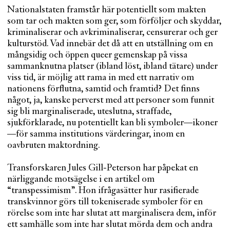
Nationalstaten framstår här potentiellt som makten
som tar och makten som ger, som förföljer och skyddar,
kriminaliserar och avkriminaliserar, censurerar och ger
kulturstöd. Vad innebär det då att en utställning om en
mångsidig och öppen queer gemenskap på vissa
sammanknutna platser (ibland löst, ibland tätare) under
viss tid, är möjlig att rama in med ett narrativ om
nationens förflutna, samtid och framtid? Det finns
något, ja, kanske perverst med att personer som funnit
sig bli marginaliserade, uteslutna, straffade,
sjukförklarade, nu potentiellt kan bli symboler—ikoner
—för samma institutions värderingar, inom en
oavbruten maktordning.
Transforskaren Jules Gill-Peterson har påpekat en
närliggande motsägelse i en artikel om
“transpessimism”. Hon ifrågasätter hur rasifierade
transkvinnor görs till tokeniserade symboler för en
rörelse som inte har slutat att marginalisera dem, inför
ett samhälle som inte har slutat mörda dem och andra