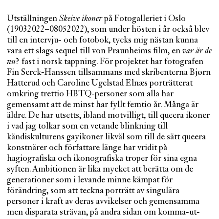
Utställningen
Skeive ikoner
på Fotogalleriet i Oslo
(19032022–08052022), som under hösten i år också blev
till en intervju- och fotobok, tycks mig nästan kunna
vara ett slags sequel till von Praunheims film, en
var är de
nu
? fast i norsk tappning. För projektet har fotografen
Fin Serck-Hanssen tillsammans med skribenterna Bjørn
Hatterud och Caroline Ugelstad Elnæs porträtterat
omkring trettio HBTQ-personer som alla har
gemensamt att de minst har fyllt femtio år. Många är
äldre. De har utsetts, ibland motvilligt, till queera ikoner
i vad jag tolkar som en vetande blinkning till
kändiskulturens gayikoner likväl som till de sätt queera
konstnärer och författare länge har vridit på
hagiografiska och ikonografiska troper för sina egna
syften. Ambitionen är lika mycket att berätta om de
generationer som i levande minne kämpat för
förändring, som att teckna porträtt av singulära
personer i kraft av deras avvikelser och gemensamma
men disparata strävan, på andra sidan om komma-ut-