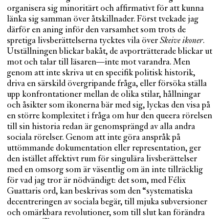
organisera sig minoritärt och affirmativt för att kunna
länka sig samman över åtskillnader. Först tvekade jag
därför en aning inför den varsamhet som trots de
spretiga livsberättelserna tycktes vila över
Skeive ikoner
.
Utställningen blickar bakåt, de avporträtterade blickar ut
mot och talar till läsaren—inte mot varandra. Men
genom att inte skriva ut en specifik politisk historik,
driva en särskild övergripande fråga, eller försöka ställa
upp konfrontationer mellan de olika stilar, hållningar
och åsikter som ikonerna bär med sig, lyckas den visa på
en större komplexitet i fråga om hur den queera rörelsen
till sin historia redan är genomsprängd av alla andra
sociala rörelser. Genom att inte göra anspråk på
uttömmande dokumentation eller representation, ger
den istället affektivt rum för singulära livsberättelser
med en omsorg som är väsentlig om än inte tillräcklig
för vad jag tror är nödvändigt: det som, med Félix
Guattaris ord, kan beskrivas som den “systematiska
decentreringen av sociala begär, till mjuka subversioner
och omärkbara revolutioner, som till slut kan förändra