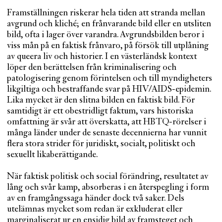
Framställningen riskerar hela tiden att stranda mellan
avgrund och kliché; en frånvarande bild eller en utsliten
bild, ofta i lager över varandra. Avgrundsbilden beror i
viss mån på en faktisk frånvaro, på försök till utplåning
av queera liv och historier. I en västerländsk kontext
löper den berättelsen från kriminalisering och
patologisering genom förintelsen och till myndigheters
likgiltiga och bestraffande svar på HIV/AIDS-epidemin.
Lika mycket är den slitna bilden en faktisk bild. För
samtidigt är ett obestridligt faktum, vars historiska
omfattning är svår att överskatta, att HBTQ-rörelser i
många länder under de senaste decennierna har vunnit
flera stora strider för juridiskt, socialt, politiskt och
sexuellt likaberättigande.
När faktisk politisk och social förändring, resultatet av
lång och svår kamp, absorberas i en återspegling i form
av en framgångssaga händer dock två saker. Dels
utelämnas mycket som redan är exkluderat eller
marginaliserat ur en ensidig bild av framsteget och