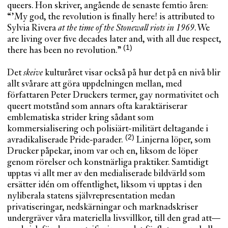
queers. Hon skriver, angående de senaste femtio åren:
“’My god, the revolution is finally here! is attributed to
Sylvia Rivera
at the time of the Stonewall riots in 1969
. We
are living over five decades later and, with all due respect,
there has been no
revolution.”
Det
skeive
kulturåret visar också på hur det på en nivå blir
allt svårare att göra uppdelningen mellan, med
författaren Peter Druckers termer, gay normativitet och
queert motstånd som annars ofta karaktäriserar
emblematiska strider kring sådant som
kommersialisering och polisiärt-militärt deltagande i
avradikaliserade
Pride-parader.
Linjerna löper, som
Drucker påpekar, inom var och en, liksom de löper
genom rörelser och konstnärliga praktiker. Samtidigt
upptas vi allt mer av den medialiserade bildvärld som
ersätter idén om offentlighet, liksom vi upptas i den
nyliberala statens självrepresentation medan
privatiseringar, nedskärningar och marknadskriser
undergräver våra materiella livsvillkor, till den grad att—