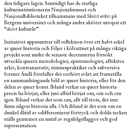
den tidigare lagen. Samtidigt har de statliga
kulturinstitutionerna Nasjonalmuseet och
Nasjonalbiblioteket tillsammans med
Skeivt arkiv
på
Bergens universitet och många andra aktörer utropat ett
“
skeivt
kulturår”.
Initiativet uppmuntrar till reflektion över ett halvt sekel
av queer historia och följer i kölvattnet på många viktiga
projekt som under de senaste decennierna försökt
utveckla queera metodologier, epistemologier, affektiva
arkiv, kontranarrativ, minnespraktiker och subversiva
former. Ändå förefaller det oerhört svårt att framställa
en sammanhängande bild av queer historia, eller för den
delen av queer konst. Ibland verkar en queer historia
precis ha börjat, eller just alltid börjat om, om och om
igen. Ibland verkar det som om, allt till trots, det inte
finns någon historia alls. Och ibland är det som om en
dunkel dåtid av odifferentierat förtryck och dolda tecken
ställs gentemot en nutid av regnbågsflaggor och god
representation.