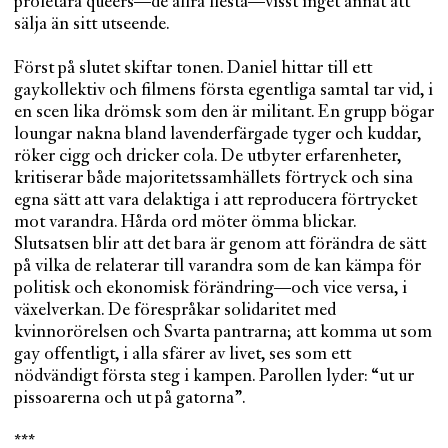
proletära queers—de allra flesta—visst inget annat att
sälja än sitt utseende.
Först på slutet skiftar tonen. Daniel hittar till ett
gaykollektiv och filmens första egentliga samtal tar vid, i
en scen lika drömsk som den är militant. En grupp bögar
loungar nakna bland lavenderfärgade tyger och kuddar,
röker cigg och dricker cola. De utbyter erfarenheter,
kritiserar både majoritetssamhällets förtryck och sina
egna sätt att vara delaktiga i att reproducera förtrycket
mot varandra. Hårda ord möter ömma blickar.
Slutsatsen blir att det bara är genom att förändra de sätt
på vilka de relaterar till varandra som de kan kämpa för
politisk och ekonomisk förändring—och vice versa, i
växelverkan. De förespråkar solidaritet med
kvinnorörelsen och Svarta pantrarna; att komma ut som
gay offentligt, i alla sfärer av livet, ses som ett
nödvändigt första steg i kampen. Parollen lyder: “ut ur
pissoarerna och ut på gatorna”.
***