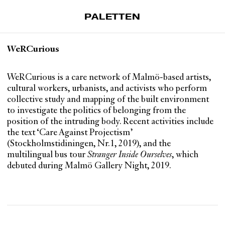
PALETTEN
Artiklar
WeRCurious
Tidskrift
Projekt
WeRCurious is a care network of Malmö-based artists,
cultural workers, urbanists, and activists who perform
Om Paletten
collective study and mapping of the built environment
to investigate the politics of belonging from the
Prenumerationer
position of the intruding body. Recent activities include
Köp enkelnummer
the text ‘Care Against Projectism’
Nyhetsbrev
(Stockholmstidiningen, Nr.1, 2019), and the
multilingual bus tour
Stranger Inside Ourselves
, which
Kontakt
debuted during Malmö Gallery Night, 2019.
Sök