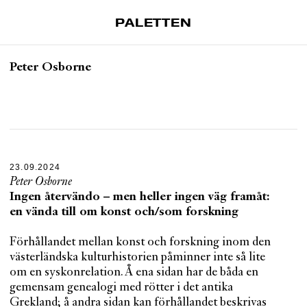
PALETTEN
Artiklar
Peter Osborne
Tidskrift
Projekt
Om Paletten
Prenumerationer
23.09.2024
Köp enkelnummer
Peter Osborne
Nyhetsbrev
Ingen återvändo – men heller ingen väg framåt:
en vända till om konst och/som forskning
Kontakt
Förhållandet mellan konst och forskning inom den
Sök
västerländska kulturhistorien påminner inte så lite
om en syskonrelation. Å ena sidan har de båda en
gemensam genealogi med rötter i det antika
Grekland; å andra sidan kan förhållandet beskrivas