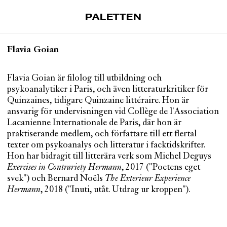
PALETTEN
Artiklar
Flavia Goian
Tidskrift
Projekt
Flavia Goian är filolog till utbildning och
psykoanalytiker i Paris, och även litteraturkritiker för
Om Paletten
Quinzaines, tidigare Quinzaine littéraire. Hon är
ansvarig för undervisningen vid Collège de l'Association
Prenumerationer
Lacanienne Internationale de Paris, där hon är
Köp enkelnummer
praktiserande medlem, och författare till ett flertal
Nyhetsbrev
texter om psykoanalys och litteratur i facktidskrifter.
Hon har bidragit till litterära verk som Michel Deguys
Kontakt
Exercises in Contrariety Hermann
, 2017 ("Poetens eget
svek") och Bernard Noëls
The Exterieur Experience
Sök
Hermann
, 2018 ("Inuti, utåt. Utdrag ur kroppen").