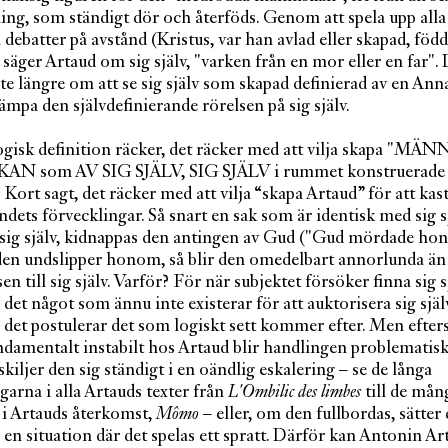
ing, som ständigt dör och återföds. Genom att spela upp alla
 debatter på avstånd (Kristus, var han avlad eller skapad, född
säger Artaud om sig själv, "varken från en mor eller en far".
te längre om att se sig själv som skapad definierad av en Ann
lämpa den självdefinierande rörelsen på sig själv.
ogisk definition räcker, det räcker med att vilja skapa "M
N som AV SIG SJÄLV, SIG SJÄLV i rummet konstruerad
]
Kort sagt, det räcker med att vilja “skapa Artaud” för att kast
ndets förvecklingar. Så snart en sak som är identisk med sig s
 sig själv, kidnappas den antingen av Gud ("Gud mördade ho
den undslipper honom, så blir den omedelbart annorlunda än 
en till sig själv. Varför? För när subjektet försöker finna sig s
 det något som ännu inte existerar för att auktorisera sig sjä
 det postulerar det som logiskt sett kommer efter. Men efte
ndamentalt instabilt hos Artaud blir handlingen problematisk
kiljer den sig ständigt i en oändlig eskalering – se de långa
arna i alla Artauds texter från
L'Ombilic des limbes
till de mån
 i Artauds återkomst,
Mômo
– eller, om den fullbordas, sätter
i en situation där det spelas ett spratt. Därför kan Antonin Ar