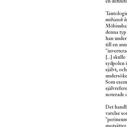
en definit
Tautologin
möbiansk l
Möbiusband
denna typ 
han unders
till en ann
"invertera
[...] skul
sydpolen i
självt, oc
undersöker
Som exemp
självrefer
noterade 
Det handl
varelse so
"perineum"
motsätter 