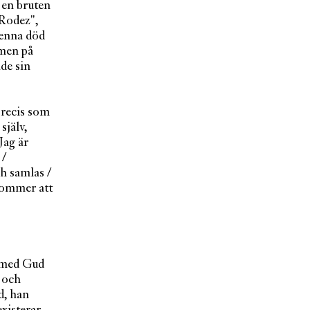
 en bruten
 Rodez",
 denna död
 men på
de sin
precis som
själv,
Jag är
 /
h samlas /
 kommer att
v med Gud
a och
d, han