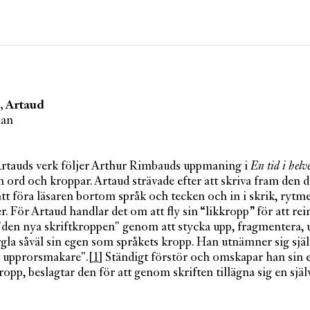
Artiklar
Tidskrift
Projekt
g, Artaud
Om Paletten
ian
Prenumerationer
Köp enkelnummer
Nyhetsbrev
rtauds verk följer Arthur Rimbauds uppmaning i
En tid i helve
Kontakt
 ord och kroppar. Artaud strävade efter att skriva fram den 
tt föra läsaren bortom språk och tecken och in i skrik, rytme
Sök
r. För Artaud handlar det om att fly sin “likkropp” för att re
i "den nya skriftkroppen" genom att stycka upp, fragmentera,
la såväl sin egen som språkets kropp. Han utnämner sig själv
 upprorsmakare".
[1]
Ständigt förstör och omskapar han sin 
ropp, beslagtar den för att genom skriften tillägna sig en sjä