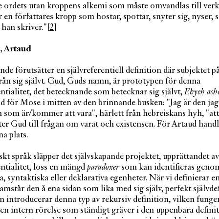
e ordets utan kroppens alkemi som måste omvandlas till verk
r en författares kropp som hostar, spottar, snyter sig, nyser, 
 han skriver."
[2]
g, Artaud
nde förutsätter en självreferentiell definition där subjektet p
från sig självt. Gud, Guds namn, är prototypen för denna
entialitet, det betecknande som betecknar sig självt,
Ehyeh ashe
 för Mose i mitten av den brinnande busken: "Jag är den jag 
n som är/kommer att vara", härlett från hebreiskans hyh, "att
ter Gud till frågan om varat och existensen. För Artaud hand
na plats.
skt språk släpper det självskapande projektet, upprättandet a
entialitet, loss en mängd
paradoxer
som kan identifieras geno
, syntaktiska eller deklarativa egenheter. När vi definierar en
framstår den å ena sidan som lika med sig själv, perfekt självde
n introducerar denna typ av rekursiv definition, vilken fung
 en intern rörelse som ständigt gräver i den uppenbara defini