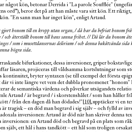
ar något kön, betonar Derrida i "La parole Soufflée" (ungefä
s ord”), beror det på att han måste vara sitt kön. Ett riktigt,
kön. "En sann man har inget kön", enligt Artaud.
gjort honom till en kropp utan organ, / då har du befriat honom frå
/ och återställt honom till hans sanna frihet. // Då lär du honom åte
nges / som i musettdansernas delirium / och denna bakåtvända sida
anna högra sida.
raskande bifurkationer, dessa inversioner, griper bokstavlige
ffar läsaren, projiceras till våldsamma kortslutningar som st
kontinuitet, bryter syntaxen (se till exempel det första epigr
t där vi inte längre vet vem det dubbla pronomenet "honom" 
erterar de semantiska värdena och påverkar utsägandets relatio
mle Artaud / är begravd / i skorstenshålet / som han håller frå
kött / från den dagen då han dödades!"
[10]
,upptäcker vi en t
n är tragisk – en död man begravd i sig själv – och fylld av inv
adoxala inversionen: Artaud är död när han skriver denna tex
 inversionen: en Artaud död och begravd på en plats som råk
m själv, ett hål i hans tandkött – ett hål som troligen orsakat