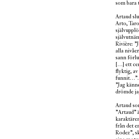
som bara 
Artaud slu
Arto, Taro
självupplö
självutnä
Rivière: ”
alla nivåe
sann förlu
[…] ett ce
flyktig, a
funnit…”. 
”Jag känne
drömde jag
Artaud som
”Artaud” ä
karaktäre
från det e
Rodez”, s