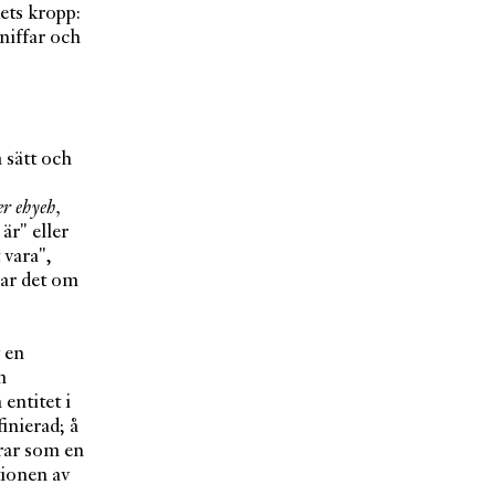
ets kropp:
sniffar och
å sätt och
r ehyeh,
är" eller
 vara",
lar det om
v en
m
 entitet i
finierad; å
erar som en
tionen av