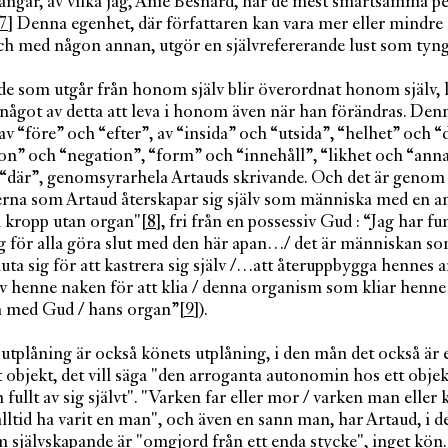
ångar, av vilka jag, Anie Besnard, har de mest smärtsamma p
7]
Denna egenhet, där författaren kan vara mer eller mindre s
 och med någon annan, utgör en självrefererande lust som tyn
e som utgår från honom själv blir överordnat honom själv, l
 något av detta att leva i honom även när han förändras. Den
av “före” och “efter”, av “insida” och “utsida”, “helhet” och “d
on” och “negation”, “form” och “innehåll”, “likhet och “ann
 “där”, genomsyrarhela Artauds skrivande. Och det är genom
erna som Artaud återskapar sig själv som människa med en 
n kropp utan organ"
[8]
, fri från en possessiv Gud : “Jag har fu
ng för alla göra slut med den här apan…/ det är människan s
uta sig för att kastrera sig själv /…att återuppbygga hennes 
v henne naken för att klia / denna organism som kliar henne 
h med Gud / hans organ”
[9]
).
tplåning är också könets utplåning, i den mån det också är e
lt objekt, det vill säga "den arroganta autonomin hos ett obje
h fullt av sig självt". "Varken far eller mor / varken man eller 
 alltid ha varit en man", och även en sann man, har Artaud, i 
 självskapande är "omgjord från ett enda stycke", inget kö