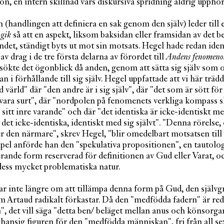
ion, en intern skillnad vars diskursiva spridning aldrig upphör
 (handlingen att definiera en sak genom den själv) leder till 
ogik
så att en aspekt, liksom baksidan eller framsidan av det 
et, ständigt byts ut mot sin motsats. Hegel hade redan ident
av drag i de tre första delarna av förordet till
Andens fenomeno
ökte det ögonblick då anden, genom att sätta sig själv som ob
an i förhållande till sig själv. Hegel uppfattade att vi här trädd
d värld" där "den andre är i sig själv", där "det som är sött f
le vara surt", där "nordpolen på fenomenets verkliga kompass s
 sitt inre varande" och där "det identiska är icke-identiskt me
h det icke-identiska, identiskt med sig självt". "Denna rörelse,
 den närmare", skrev Hegel, "blir omedelbart motsatsen till s
el anförde han den "spekulativa propositionen", en tautolo
erande form reserverad för definitionen av Gud eller Varat, o
dess mycket problematiska natur.
ar inte längre om att tillämpa denna form på Gud, den själv
m Artaud radikalt förkastar. Då den "medfödda fadern" är red
, det vill säga "detta ben/ beläget mellan anus och könsorg
hansig figuren för den "medfödda människan", fri från all se