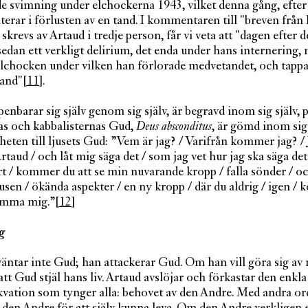
e svimning under elchockerna 1943, vilket denna gång, efter
lterar i förlusten av en tand. I kommentaren till "breven från
 skrevs av Artaud i tredje person, får vi veta att "dagen efter
edan ett verkligt delirium, det enda under hans internering,
elchocken under vilken han förlorade medvetandet, och tappa
tand"
[11]
.
enbarar sig själv genom sig själv, är begravd inom sig själv, 
as och kabbalisternas Gud,
Deus absconditus
, är gömd inom sig 
eten till ljusets Gud: ”Vem är jag? / Varifrån kommer jag? / 
taud / och låt mig säga det / som jag vet hur jag ska säga det
 / kommer du att se min nuvarande kropp / falla sönder / oc
usen / ökända aspekter / en ny kropp / där du aldrig / igen /
ömma mig.”
[12]
g
väntar inte Gud; han attackerar Gud. Om han vill göra sig a
 att Gud stjäl hans liv. Artaud avslöjar och förkastar den enkl
kvation som tynger alla: behovet av den Andre. Med andra or