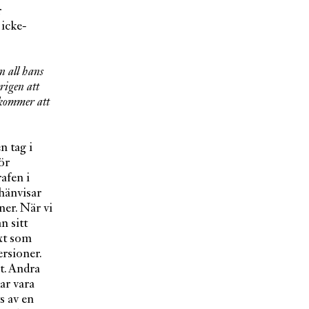
r
 icke-
n all hans
rigen att
 kommer att
n tag i
ör
afen i
hänvisar
ner. När vi
n sitt
ext som
ersioner.
t. Andra
ar vara
s av en