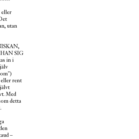
 eller
 Det
an, utan
ÄNNISKAN,
e HAN SIG
as in i
jälv
nom")
eller rent
jälvt
lvt. Med
rsom detta
.
ga
 den
taud –