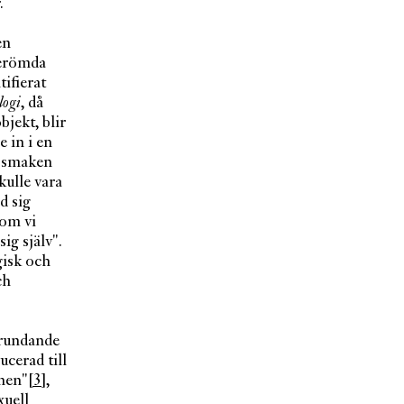
.
en
berömda
ifierat
logi
, då
jekt, blir
e in i en
ör smaken
kulle vara
d sig
 om vi
ig själv".
gisk och
ch
grundande
ucerad till
anen"
[3]
,
xuell