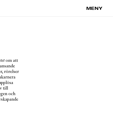
MENY
tet
om att
dansande
r, rörelser
inkarnera
 upplösa
 till
egen och
lvskapande