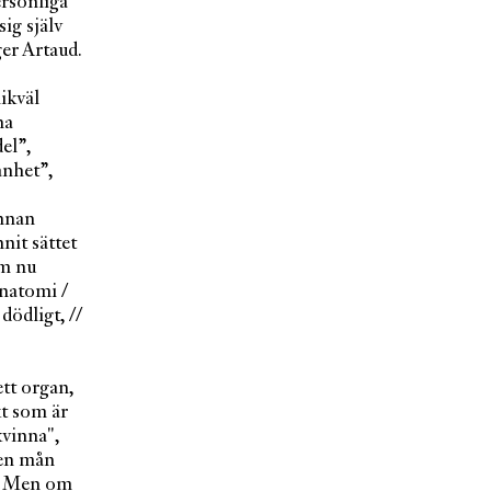
ersonliga
ig själv
ger Artaud.
ikväl
na
el”,
anhet”,
annan
nnit sättet
om nu
anatomi /
dödligt, //
tt organ,
kt som är
kvinna",
den mån
n. Men om