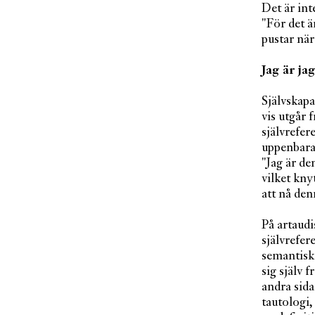
Det är int
"För det ä
pustar när
Jag är ja
Självskapa
vis utgår 
självrefer
uppenbarad
"Jag är de
vilket kny
att nå den
På artaudi
självrefer
semantiska
sig själv 
andra sida
tautologi,