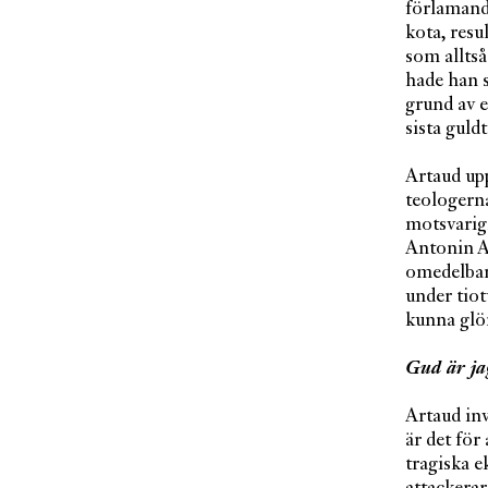
förlamand
kota, resu
som alltså
hade han s
grund av 
sista guld
Artaud upp
teologern
motsvarigh
Antonin Ar
omedelbart
under tiot
kunna gl
Gud är ja
Artaud in
är det för
tragiska e