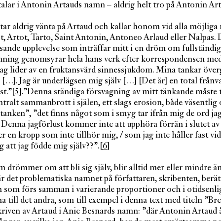
talar i Antonin Artauds namn – aldrig helt tro på Antonin A
tar aldrig vänta på Artaud och kallar honom vid alla möjliga
t, Artot, Tarto, Saint Antonin, Antoneo Arlaud eller Nalpas.
sande upplevelse som inträffar mitt i en dröm om fullständig
mning genomsyrar hela hans verk efter korrespondensen med
Jag lider av en fruktansvärd sinnessjukdom. Mina tankar öve
r […]. Jag är underlägsen mig själv […] [Det är] en total frånv
st.”
[5]
.”Denna ständiga försvagning av mitt tänkande måste t
ntralt sammanbrott i själen, ett slags erosion, både väsentlig
v tanken”, ”det finns något som i smyg tar ifrån mig de ord ja
Denna jagförlust kommer inte att upphöra förrän i slutet av 
r en kropp som inte tillhör mig, / som jag inte håller fast vi
 att jag födde mig själv??”.
[6]
 drömmer om att bli sig själv, blir alltid mer eller mindre än 
r det problematiska namnet på författaren, skribenten, berät
n som förs samman i varierande proportioner och i otidsenl
na till det andra, som till exempel i denna text med titeln ”Br
kriven av Artaud i Anie Besnards namn: ”där Antonin Artaud 