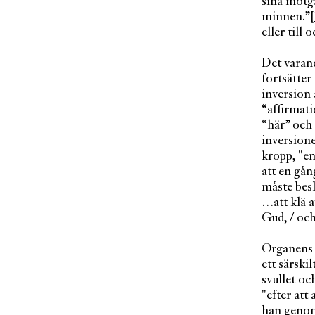
sina motg
minnen.”
[
eller till
Det varand
fortsätter
inversion 
“affirmati
“här” och
inversion
kropp, "e
att en gå
måste besl
…att klä a
Gud, / oc
Organens u
ett särski
svullet oc
"efter att
han genom