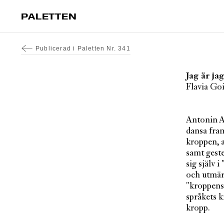
PALETTEN
Publicerad i
Paletten Nr. 341
Jag är ja
Flavia Go
Antonin A
dansa fram
kroppen, a
samt geste
sig själv 
och utmärg
"kroppens
språkets k
kropp.