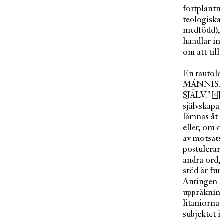
fortplantn
teologiska
medfödd), 
handlar in
om att til
En tautol
MÄNNISKA
SJÄLV."
[4
självskapa
lämnas åt
eller, om 
av motsats
postulerar
andra ord,
stöd är fu
Antingen s
uppräkning
litaniorna
subjektet 