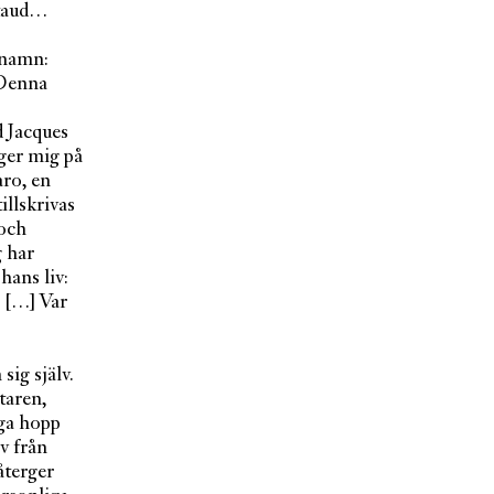
rtaud…
 namn:
 Denna
 Jacques
rger mig på
aro, en
illskrivas
 och
g har
hans liv:
d […] Var
sig själv.
taren,
iga hopp
ev från
återger