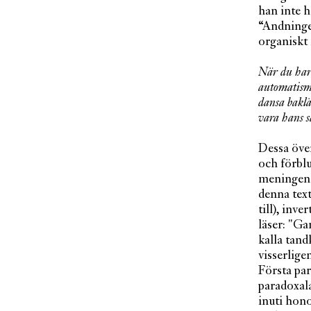
han inte h
“Andningen
organiskt 
När du har 
automatism 
dansa baklä
vara hans s
Dessa över
och förblu
meningens 
denna tex
till), inv
läser: "Ga
kalla tand
visserlige
Första par
paradoxala
inuti hono