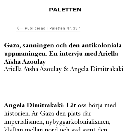
PALETTEN
Artiklar
Publicerad i
Paletten Nr. 337
Tidskrift
Projekt
Gaza, sanningen och den antikoloniala
uppmaningen. En intervju med Ariella
Om Paletten
Aïsha Azoulay
Prenumerationer
Ariella Aïsha Azoulay
&
Angela Dimitrakaki
Köp enkelnummer
Nyhetsbrev
Kontakt
Angela Dimitrakaki
: Låt oss börja med
Sök
historien. Är Gaza den plats där
imperialismen, nybyggarkolonialismen,
klyftan mellan nord och syd samt den