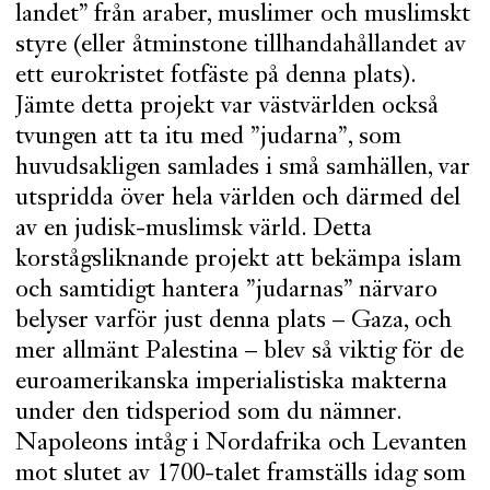
landet” från araber, muslimer och muslimskt
styre (eller åtminstone tillhandahållandet av
ett eurokristet fotfäste på denna plats).
Jämte detta projekt var västvärlden också
tvungen att ta itu med ”judarna”, som
huvudsakligen samlades i små samhällen, var
utspridda över hela världen och därmed del
av en judisk-muslimsk värld. Detta
korstågsliknande projekt att bekämpa islam
och samtidigt hantera ”judarnas” närvaro
belyser varför just denna plats – Gaza, och
mer allmänt Palestina – blev så viktig för de
euroamerikanska imperialistiska makterna
under den tidsperiod som du nämner.
Napoleons intåg i Nordafrika och Levanten
mot slutet av 1700-talet framställs idag som