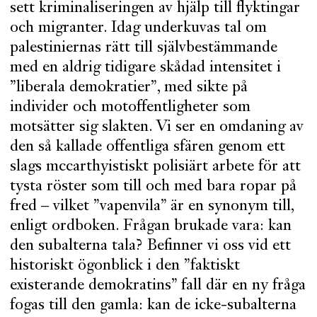
sett kriminaliseringen av hjälp till flyktingar
och migranter. Idag underkuvas tal om
palestiniernas rätt till självbestämmande
med en aldrig tidigare skådad intensitet i
”liberala demokratier”, med sikte på
individer och motoffentligheter som
motsätter sig slakten. Vi ser en omdaning av
den så kallade offentliga sfären genom ett
slags mccarthyistiskt polisiärt arbete för att
tysta röster som till och med bara ropar på
fred – vilket ”vapenvila” är en synonym till,
enligt ordboken. Frågan brukade vara: kan
den subalterna tala? Befinner vi oss vid ett
historiskt ögonblick i den ”faktiskt
existerande demokratins” fall där en ny fråga
fogas till den gamla: kan de icke-subalterna