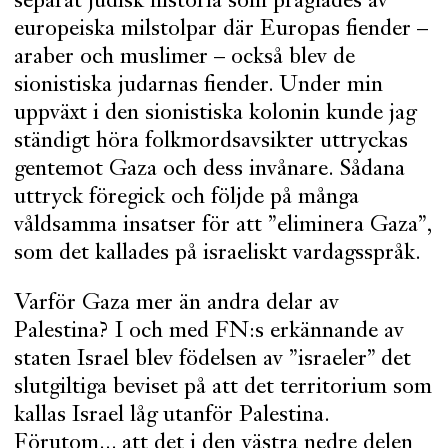
separat judisk historia som präglades av
europeiska milstolpar där Europas fiender –
araber och muslimer – också blev de
sionistiska judarnas fiender. Under min
uppväxt i den sionistiska kolonin kunde jag
ständigt höra folkmordsavsikter uttryckas
gentemot Gaza och dess invånare. Sådana
uttryck föregick och följde på många
våldsamma insatser för att ”eliminera Gaza”,
som det kallades på israeliskt vardagsspråk.
Varför Gaza mer än andra delar av
Palestina? I och med FN:s erkännande av
staten Israel blev födelsen av ”israeler” det
slutgiltiga beviset på att det territorium som
kallas Israel låg utanför Palestina.
Förutom... att det i den västra nedre delen