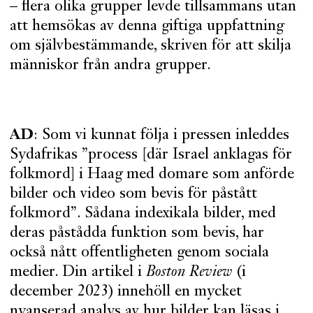
– flera olika grupper levde tillsammans utan
att hemsökas av denna giftiga uppfattning
om självbestämmande, skriven för att skilja
människor från andra grupper.
AD
: Som vi kunnat följa i pressen inleddes
Sydafrikas ”process [där Israel anklagas för
folkmord] i Haag med domare som anförde
bilder och video som bevis för påstått
folkmord”. Sådana indexikala bilder, med
deras påstådda funktion som bevis, har
också nått offentligheten genom sociala
medier. Din artikel i
Boston Review
(i
december 2023) innehöll en mycket
nyanserad analys av hur bilder kan läsas i