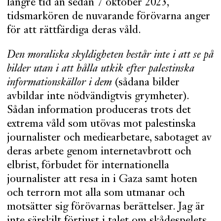
längre tid än sedan 7 oktober 2023,
tidsmarkören de nuvarande förövarna anger
för att rättfärdiga deras våld.
Den moraliska skyldigheten består inte i att se på
bilder utan i att hålla utkik efter palestinska
informationskällor i dem
(sådana bilder
avbildar inte nödvändigtvis grymheter).
Sådan information produceras trots det
extrema våld som utövas mot palestinska
journalister och mediearbetare, sabotaget av
deras arbete genom internetavbrott och
elbrist, förbudet för internationella
journalister att resa in i Gaza samt hoten
och terrorn mot alla som utmanar och
motsätter sig förövarnas berättelser. Jag är
inte särskilt förtjust i talet om skådespelets