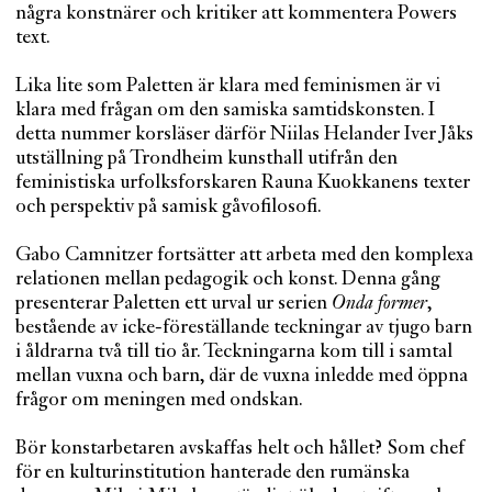
några konstnärer och kritiker att kommentera Powers
text.
Lika lite som Paletten är klara med feminismen är vi
klara med frågan om den samiska samtidskonsten. I
detta nummer korsläser därför Niilas Helander Iver Jåks
utställning på Trondheim kunsthall utifrån den
feministiska urfolksforskaren Rauna Kuokkanens texter
och perspektiv på samisk gåvofilosofi.
Gabo Camnitzer fortsätter att arbeta med den komplexa
relationen mellan pedagogik och konst. Denna gång
presenterar Paletten ett urval ur serien
Onda former
,
bestående av icke-föreställande teckningar av tjugo barn
i åldrarna två till tio år. Teckningarna kom till i samtal
mellan vuxna och barn, där de vuxna inledde med öppna
frågor om meningen med ondskan.
Bör konstarbetaren avskaffas helt och hållet? Som chef
för en kulturinstitution hanterade den rumänska