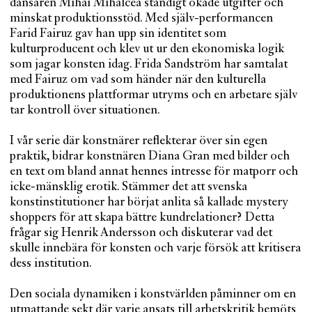
dansaren Mihai Mihalcea ständigt ökade utgifter och
minskat produktionsstöd. Med själv-performancen
Farid Fairuz gav han upp sin identitet som
kulturproducent och klev ut ur den ekonomiska logik
som jagar konsten idag. Frida Sandström har samtalat
med Fairuz om vad som händer när den kulturella
produktionens plattformar utryms och en arbetare själv
tar kontroll över situationen.
I vår serie där konstnärer reflekterar över sin egen
praktik, bidrar konstnären Diana Gran med bilder och
en text om bland annat hennes intresse för matporr och
icke-mänsklig erotik. Stämmer det att svenska
konstinstitutioner har börjat anlita så kallade mystery
shoppers för att skapa bättre kundrelationer? Detta
frågar sig Henrik Andersson och diskuterar vad det
skulle innebära för konsten och varje försök att kritisera
dess institution.
Den sociala dynamiken i konstvärlden påminner om en
utmattande sekt där varje ansats till arbetskritik bemöts