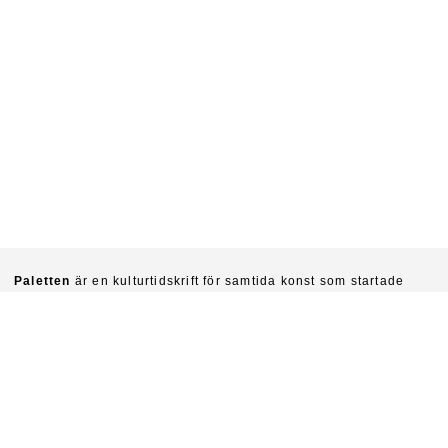
Paletten
är en kulturtidskrift för samtida konst som startade
1940. Chefredaktörer är idag Sinziana Ravini & Fredrik Svensk.
Ambitionen är att kritiskt undersöka konstens villkor och
funktioner i vår tid.
Prenumerera på Paletten här.
Om du vill köpa enskilda nummer skriv till