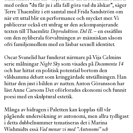
med orden ”du får ju i alla fall göra vad du älskar”, säger
Terre Thaemlitz i ett samtal med Frida Sandström om
när ett uttal blir en performance och mycket mer. Vi
publicerar också ett utdrag ur den ackompanjerande
texten till Thaemlitz
Deproduktion. Del II.
– en essäfilm
om den nyliberala förvaltningen av människan såsom
ofri familjemedlem med en läsbar sexuell identitet.
Oscar Svanelid har funderat närmare på Vija Celmins
serie målningar
Night Sky
som visades på
Documenta 14
och har hittat en politisk potential bortom den
våldsamma debatt som kringgärdade utställningen. Han
hittar den just i bilden av natten. Anton Göransson har
läst Anne Carsons Det oförlorades ekonomi och funnit
poesi med en skulptural estetik.
Många av bidragen i Paletten kan kopplas till vår
pågående undersökning av autonomi, men allra tydligast
i detta dubbelnummer tematiseras det i Marina
Wishmidts essä
Vad menar vi med ”Autonomi” och