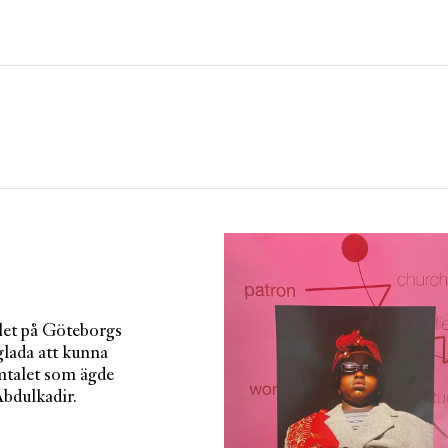
Artiklar
Tidskrift
Projekt
Om Paletten
Prenumerationer
Köp enkelnummer
Nyhetsbrev
Kontakt
Sök
let på Göteborgs
glada att kunna
amtalet som ägde
bdulkadir.