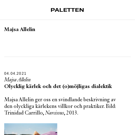
PALETTEN
Artiklar
Majsa Allelin
Tidskrift
Projekt
Om Paletten
Prenumerationer
04.04.2021
Köp enkelnummer
Majsa Allelin
Nyhetsbrev
Olycklig kärlek och det (o)möjligas dialektik
Kontakt
Majsa Allelin ger oss en svindlande beskrivning av
den olyckliga kärlekens villkor och praktiker. Bild:
Sök
Trinidad Carrillo,
Narcissus
, 2013.