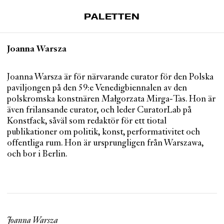
PALETTEN
Artiklar
Joanna Warsza
Tidskrift
Projekt
Joanna Warsza är för närvarande curator för den Polska
paviljongen på den 59:e Venedigbiennalen av den
Om Paletten
polskromska konstnären Małgorzata Mirga-Tas. Hon är
även frilansande curator, och leder CuratorLab på
Prenumerationer
Konstfack, såväl som redaktör för ett tiotal
Köp enkelnummer
publikationer om politik, konst, performativitet och
Nyhetsbrev
offentliga rum. Hon är ursprungligen från Warszawa,
och bor i Berlin.
Kontakt
Sök
Joanna Warsza