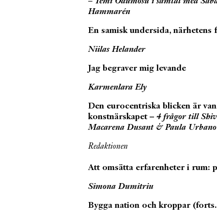
– Temi Odumosu i samtal med Saba
Hammarén
En samisk undersida, närhetens 
Niilas Helander
Jag begraver mig levande
Karmenlara Ely
Den eurocentriska blicken är va
konstnärskapet –
4 frågor till Sh
Macarena Dusant & Paula Urbano
Redaktionen
Att omsätta erfarenheter i rum:
Simona Dumitriu
Bygga nation och kroppar (forts.