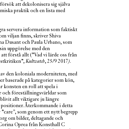
försök att dekolonisera sig själva
miska praktik och en lista med
gra servera information som faktiskt
om viljan finns, skriver Shiva
ena Dusant och Paula Urbano, som
 sin uppgörelse med den
tt förstå allt (”Vad vi lärde oss från
stkritiken”,
Kultwatch
, 25/9 2017
)
.
l av den koloniala moderniteten, med
er baserade på kategorier som kön,
ar konsten en roll att spela i
r och föreställningsvärldar som
ivit allt viktigare ju längre
a positioner. Återkommande i detta
 ”care
”
, som genom ett nytt begrepp
org om bilder, deltagande och
 Corina Oprea från Konsthall C