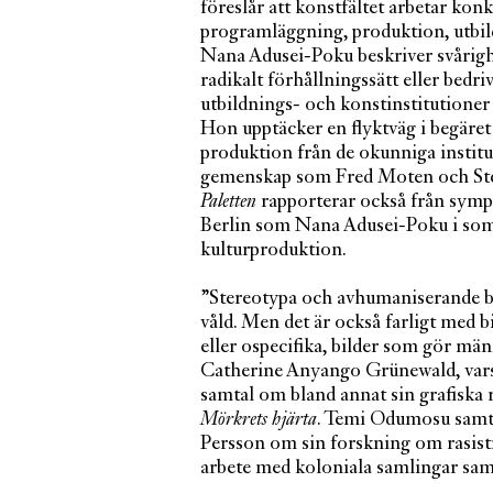
föreslår att konstfältet arbetar konk
programläggning, produktion, utbild
Nana Adusei-Poku beskriver svårighe
radikalt förhållningssätt eller bed
utbildnings- och konstinstitutione
Hon upptäcker en flyktväg i begäret a
produktion från de okunniga institut
gemenskap som Fred Moten och Ste
Paletten
rapporterar också från sym
Berlin som Nana Adusei-Poku i somr
kulturproduktion.
”Stereotypa och avhumaniserande bild
våld. Men det är också farligt med 
eller ospecifika, bilder som gör män
Catherine Anyango Grünewald, vars 
samtal om bland annat sin grafisk
Mörkrets hjärta
. Temi Odumosu sam
Persson om sin forskning om rasisti
arbete med koloniala samlingar sa