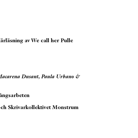
ärläsning av We call her Pulle
n Macarena Dusant, Paula Urbano &
gångsarbeten
och Skrivarkollektivet Monstrum