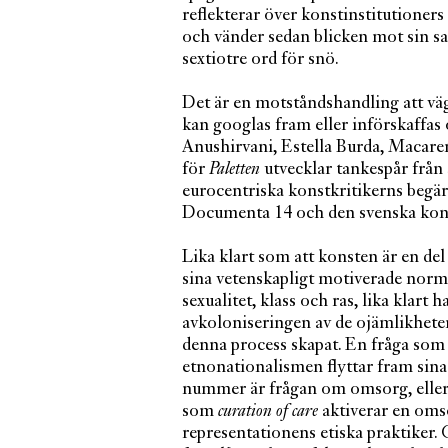
reflekterar över konstinstitutioners 
och vänder sedan blicken mot sin sa
sextiotre ord för snö.
Det är en motståndshandling att vä
kan googlas fram eller införskaffas 
Anushirvani, Estella Burda, Macar
för
Paletten
utvecklar tankespår från
eurocentriska konstkritikerns begär a
Documenta 14 och den svenska kon
Lika klart som att konsten är en de
sina vetenskapligt motiverade norm
sexualitet, klass och ras, lika klart h
avkoloniseringen av de ojämlikhete
denna process skapat. En fråga som bl
etnonationalismen flyttar fram sin
nummer är frågan om omsorg, eller
som
curation of care
aktiverar en oms
representationens etiska praktiker.