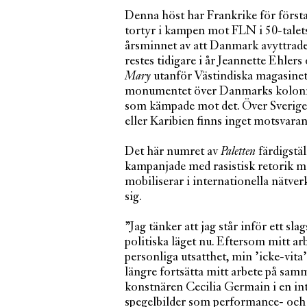
Denna höst har Frankrike för första
tortyr i kampen mot FLN i 50-talet
årsminnet av att Danmark avyttrade
restes tidigare i år Jeannette Ehler
Mary
utanför Västindiska magasinet
monumentet över Danmarks kolonia
som kämpade mot det. Över Sverige
eller Karibien finns inget motsva
Det här numret av
Paletten
färdigstäl
kampanjade med rasistisk retorik m
mobiliserar i internationella nätve
sig.
”Jag tänker att jag står inför ett sl
politiska läget nu. Eftersom mitt 
personliga utsatthet, min ’icke-vita’
längre fortsätta mitt arbete på samm
konstnären Cecilia Germain i en in
spegelbilder som performance- och b