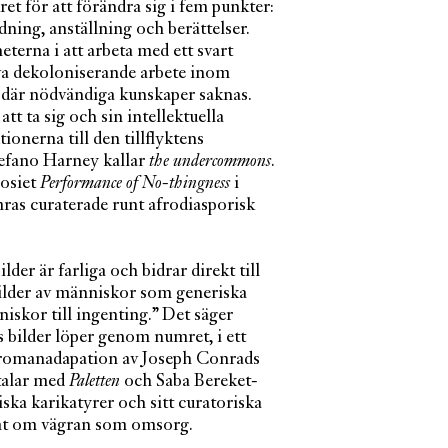
ret för att förändra sig i fem punkter:
ning, anställning och berättelser.
terna i att arbeta med ett svart
riva dekoloniserande arbete inom
r där nödvändiga kunskaper saknas.
tt ta sig och sin intellektuella
ionerna till den tillflyktens
fano Harney kallar
the undercommons
.
posiet
Performance of No-thingness
i
as curaterade runt afrodiasporisk
er är farliga och bidrar direkt till
bilder av människor som generiska
niskor till ingenting.” Det säger
bilder löper genom numret, i ett
a romanadapation av Joseph Conrads
talar med
Paletten
och Saba Bereket-
ska karikatyrer och sitt curatoriska
mt om vägran som omsorg.