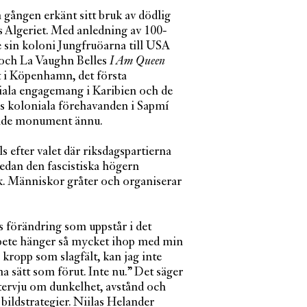
 gången erkänt sitt bruk av dödlig
s Algeriet. Med anledning av 100-
 sin koloni Jungfruöarna till USA
s och La Vaughn Belles
I Am Queen
 i Köpenhamn, det första
la engagemang i Karibien och de
s koloniala förehavanden i Sapmí
rande monument ännu.
ls efter valet där riksdagspartierna
edan den fascistiska högern
rk. Människor gråter och organiserar
ags förändring som uppstår i det
arbete hänger så mycket ihop med min
 kropp som slagfält, kan jag inte
a sätt som förut. Inte nu.” Det säger
tervju om dunkelhet, avstånd och
ildstrategier. Niilas Helander