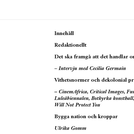
Artiklar
Tidskrift
Innehåll
Projekt
Redaktionellt
Om Paletten
Prenumerationer
Det ska framgå att det handlar 
Köp enkelnummer
– Intervju med Cecilia Germain
Nyhetsbrev
Kontakt
Vithetsnormer och dekolonial pra
Sök
–
CinemAfrica, Critical Images, Fur
Luleåbiennalen, Botkyrka konsthall,
Will Not Protect You
Bygga nation och kroppar
Ulrika Gomm