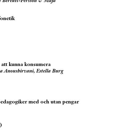
 Bereket-Persson & Maja
fonetik
n att kunna konsumera
iva Anoushirvani, Estella Burg
 pedagogiker med och utan pengar
)