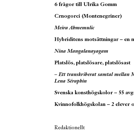
6 frågor till Ulrika Gomm
Crnogorci (Montenegriner)
Meira Ahmemulic
Hybriditens motsättningar – en n
Nina Mangalanayagam
Platslös, platslösare, platslösast
– Ett transkriberat samtal mella
Lena Séraphin
Svenska konsthögskolor – 55 av
Kvinnofolkhögskolan – 2 elever 
Redaktionellt