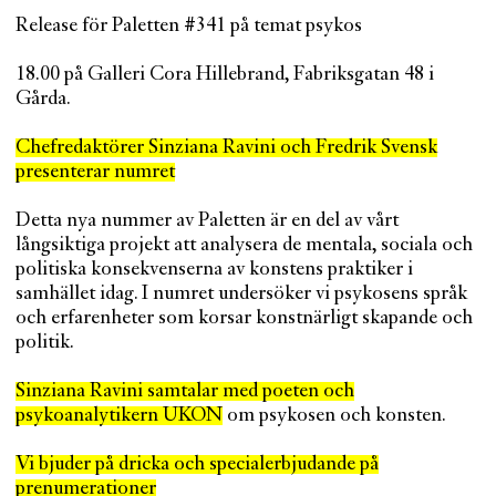
Release för Paletten #341 på temat psykos
18.00 på Galleri Cora Hillebrand, Fabriksgatan 48 i
Gårda.
Chefredaktörer Sinziana Ravini och Fredrik Svensk
presenterar numret
Detta nya nummer av Paletten är en del av vårt
långsiktiga projekt att analysera de mentala, sociala och
politiska konsekvenserna av konstens praktiker i
samhället idag. I numret undersöker vi psykosens språk
och erfarenheter som korsar konstnärligt skapande och
politik.
Sinziana Ravini samtalar med poeten och
psykoanalytikern UKON
om psykosen och konsten.
Vi bjuder på dricka och specialerbjudande på
prenumerationer