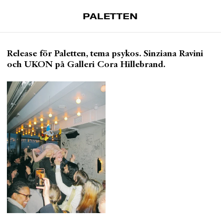
PALETTEN
Artiklar
Release för Paletten, tema psykos. Sinziana Ravini
Tidskrift
och UKON på Galleri Cora Hillebrand.
Projekt
Om Paletten
Prenumerationer
Köp enkelnummer
Nyhetsbrev
Kontakt
Sök