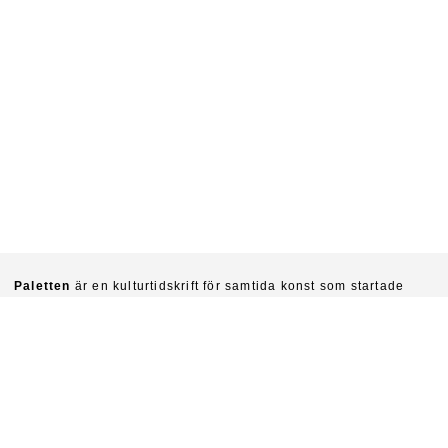
Paletten
är en kulturtidskrift för samtida konst som startade
1940. Chefredaktörer är idag Sinziana Ravini & Fredrik Svensk.
Ambitionen är att kritiskt undersöka konstens villkor och
funktioner i vår tid.
Prenumerera på Paletten här.
Om du vill köpa enskilda nummer skriv till