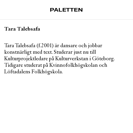
PALETTEN
Artiklar
Tara Talebsafa
Tidskrift
Projekt
Tara Talebsafa (f.2001) är dansare och jobbar
konstnärligt med text. Studerar just nu till
Om Paletten
Kulturprojektledare på Kulturverkstan i Göteborg.
Tidigare studerat på Kvinnofolkhögskolan och
Prenumerationer
Löftadalens Folkhögskola.
Köp enkelnummer
Nyhetsbrev
Kontakt
Sök