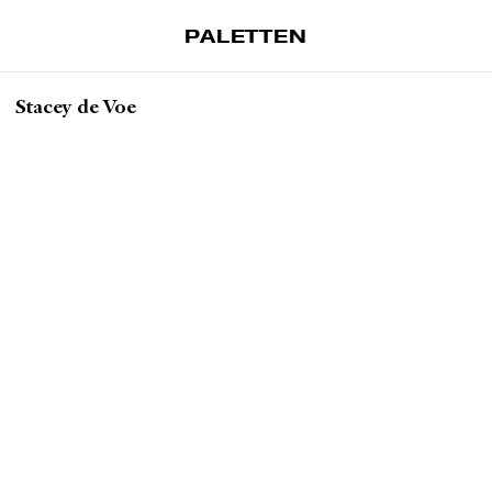
PALETTEN
Artiklar
Stacey de Voe
Tidskrift
Projekt
Om Paletten
Prenumerationer
Köp enkelnummer
Nyhetsbrev
Kontakt
Sök