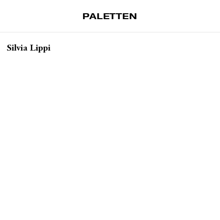
PALETTEN
Artiklar
Silvia Lippi
Tidskrift
Projekt
Om Paletten
Prenumerationer
Köp enkelnummer
Nyhetsbrev
Kontakt
Sök