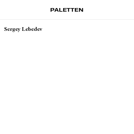
PALETTEN
Artiklar
Sergey Lebedev
Tidskrift
Projekt
Om Paletten
Prenumerationer
Köp enkelnummer
Nyhetsbrev
Kontakt
Sök