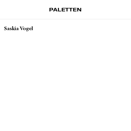
PALETTEN
Artiklar
Saskia Vogel
Tidskrift
Projekt
Om Paletten
Prenumerationer
Köp enkelnummer
Nyhetsbrev
Kontakt
Sök