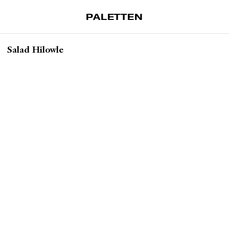
PALETTEN
Artiklar
Salad Hilowle
Tidskrift
Projekt
Om Paletten
Prenumerationer
Köp enkelnummer
Nyhetsbrev
Kontakt
Sök