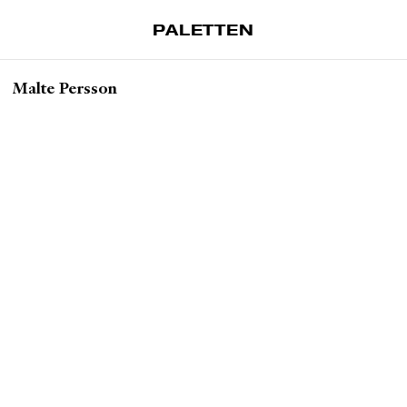
PALETTEN
Artiklar
Malte Persson
Tidskrift
Projekt
Om Paletten
Prenumerationer
Köp enkelnummer
Nyhetsbrev
Kontakt
Sök