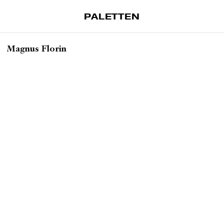
PALETTEN
Artiklar
Magnus Florin
Tidskrift
Projekt
Om Paletten
Prenumerationer
Köp enkelnummer
Nyhetsbrev
Kontakt
Sök