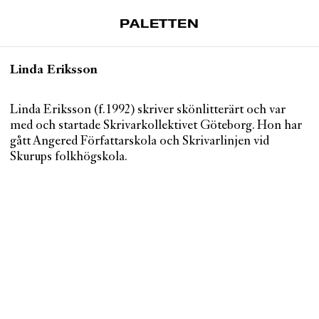
PALETTEN
Artiklar
Linda Eriksson
Tidskrift
Projekt
Linda Eriksson (f.1992) skriver skönlitterärt och var
med och startade Skrivarkollektivet Göteborg. Hon har
Om Paletten
gått Angered Författarskola och Skrivarlinjen vid
Skurups folkhögskola.
Prenumerationer
Köp enkelnummer
Nyhetsbrev
Kontakt
Sök