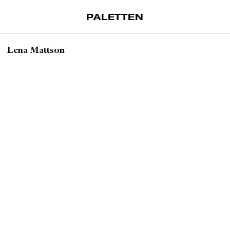
PALETTEN
Artiklar
Lena Mattson
Tidskrift
Projekt
Om Paletten
Prenumerationer
Köp enkelnummer
Nyhetsbrev
Kontakt
Sök