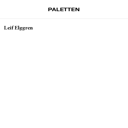
PALETTEN
Artiklar
Leif Elggren
Tidskrift
Projekt
Om Paletten
Prenumerationer
Köp enkelnummer
Nyhetsbrev
Kontakt
Sök