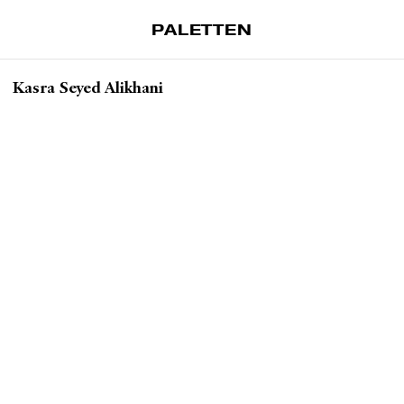
PALETTEN
Artiklar
Kasra Seyed Alikhani
Tidskrift
Projekt
Om Paletten
Prenumerationer
Köp enkelnummer
Nyhetsbrev
Kontakt
Sök