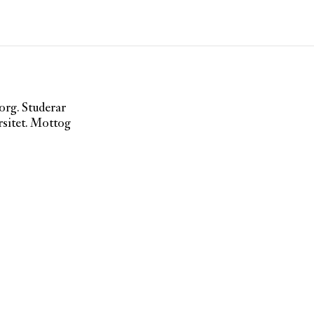
Artiklar
Tidskrift
Projekt
org. Studerar
Om Paletten
sitet. Mottog
Prenumerationer
Köp enkelnummer
Nyhetsbrev
Kontakt
Sök