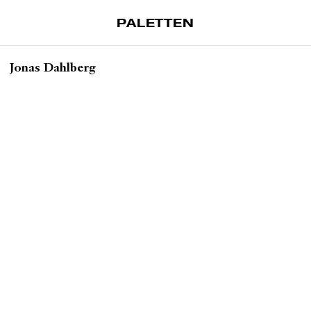
PALETTEN
Artiklar
Jonas Dahlberg
Tidskrift
Projekt
Om Paletten
Prenumerationer
Köp enkelnummer
Nyhetsbrev
Kontakt
Sök