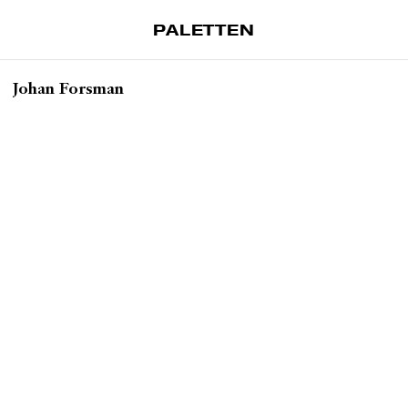
PALETTEN
Artiklar
Johan Forsman
Tidskrift
Projekt
Om Paletten
Prenumerationer
Köp enkelnummer
Nyhetsbrev
Kontakt
Sök