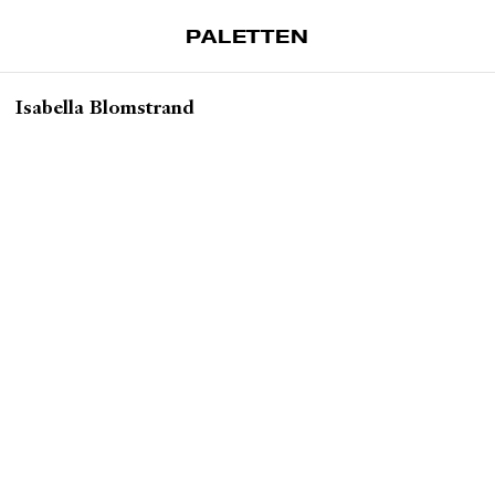
PALETTEN
Artiklar
Isabella Blomstrand
Tidskrift
Projekt
Om Paletten
Prenumerationer
Köp enkelnummer
Nyhetsbrev
Kontakt
Sök