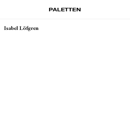
PALETTEN
Artiklar
Isabel Löfgren
Tidskrift
Projekt
Om Paletten
Prenumerationer
Köp enkelnummer
Nyhetsbrev
Kontakt
Sök