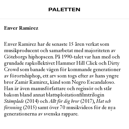
PALETTEN
Artiklar
Enver Ramirez
Tidskrift
Projekt
Enver Ramirez har de senaste 15 åren verkat som
musikproducent och samarbetat med majoriteten av
Om Paletten
Göteborgs hiphopscen. På 1990-talet var han med och
grundade rapkollektivet Hammer Hill Click och Dirty
Prenumerationer
Crowd som banade vägen för kommande generationer
Köp enkelnummer
av förortshiphop, ett arv som togs efter av hans yngre
Nyhetsbrev
bror Zamir Ramirez, känd som Negro Escandaloso.
Han är även manusförfattare och regissör och står
Kontakt
bakom bland annat blattsploitationfilmtrilogin
Stämplade
(2014) och
Allt för dig bror
(2017),
Hat och
Sök
försoning
(2015) samt över 70 musikvideos för de nya
generationerna av svenska rappare.