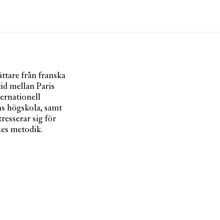
Artiklar
Tidskrift
Projekt
ättare från franska
Om Paletten
tid mellan Paris
Prenumerationer
ernationell
Köp enkelnummer
rns högskola, samt
Nyhetsbrev
resserar sig för
Kontakt
zes metodik.
Sök