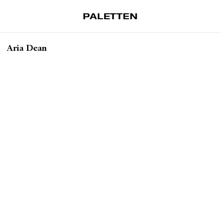
PALETTEN
Artiklar
Aria Dean
Tidskrift
Projekt
Om Paletten
Prenumerationer
Köp enkelnummer
Nyhetsbrev
Kontakt
Sök