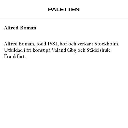
PALETTEN
Artiklar
Alfred Boman
Tidskrift
Projekt
Alfred Boman, född 1981, bor och verkar i Stockholm.
Utbildad i fri konst på Valand Gbg och Städelshule
Om Paletten
Frankfurt.
Prenumerationer
Köp enkelnummer
Nyhetsbrev
Kontakt
Sök