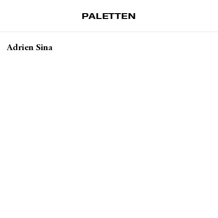
PALETTEN
Artiklar
Adrien Sina
Tidskrift
Projekt
Om Paletten
Prenumerationer
Köp enkelnummer
Nyhetsbrev
Kontakt
Sök