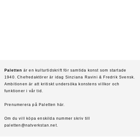
Paletten
är en kulturtidskrift för samtida konst som startade
1940. Chefredaktörer är idag Sinziana Ravini & Fredrik Svensk.
Ambitionen är att kritiskt undersöka konstens villkor och
funktioner i vår tid.
Prenumerera på Paletten här.
Om du vill köpa enskilda nummer skriv till
paletten@natverkstan.net.
Vill du medverka i Paletten skriv till hej@paletten.net