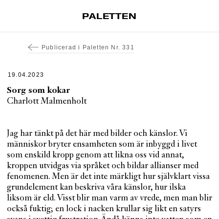
PALETTEN
Artiklar
Publicerad i
Paletten Nr. 331
Tidskrift
Projekt
19.04.2023
Sorg som kokar
Om Paletten
Charlott Malmenholt
Prenumerationer
Köp enkelnummer
Jag har tänkt på det här med bilder och känslor. Vi
Nyhetsbrev
människor bryter ensamheten som är inbyggd i livet
Kontakt
som enskild kropp genom att likna oss vid annat,
kroppen utvidgas via språket och bildar allianser med
fenomenen. Men är det inte märkligt hur självklart vissa
Sök
grundelement kan beskriva våra känslor, hur ilska
liksom är eld. Visst blir man varm av vrede, men man blir
också fuktig; en lock i nacken krullar sig likt en satyrs