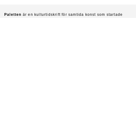
Paletten
är en kulturtidskrift för samtida konst som startade
1940. Chefredaktörer är idag Sinziana Ravini & Fredrik Svensk.
Ambitionen är att kritiskt undersöka konstens villkor och
funktioner i vår tid.
Prenumerera på Paletten här.
Om du vill köpa enskilda nummer skriv till
paletten@natverkstan.net.
Vill du medverka i Paletten skriv till hej@paletten.net
Paletten ges ut av Stiftelsen Paletten med stöd från Statens
kulturråd.
Paletten
Pölgatan 5
414 60 Göteborg