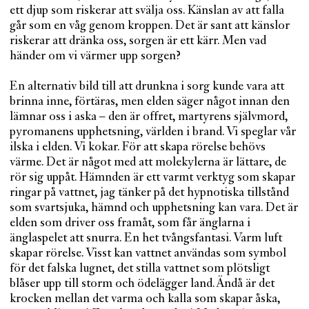
ett djup som riskerar att svälja oss. Känslan av att falla
går som en våg genom kroppen. Det är sant att känslor
riskerar att dränka oss, sorgen är ett kärr. Men vad
händer om vi värmer upp sorgen?
En alternativ bild till att drunkna i sorg kunde vara att
brinna inne, förtäras, men elden säger något innan den
lämnar oss i aska – den är offret, martyrens självmord,
pyromanens upphetsning, världen i brand. Vi speglar vår
ilska i elden. Vi kokar. För att skapa rörelse behövs
värme. Det är något med att molekylerna är lättare, de
rör sig uppåt. Hämnden är ett varmt verktyg som skapar
ringar på vattnet, jag tänker på det hypnotiska tillstånd
som svartsjuka, hämnd och upphetsning kan vara. Det är
elden som driver oss framåt, som får änglarna i
änglaspelet att snurra. En het tvångsfantasi. Varm luft
skapar rörelse. Visst kan vattnet användas som symbol
för det falska lugnet, det stilla vattnet som plötsligt
blåser upp till storm och ödelägger land. Ändå är det
krocken mellan det varma och kalla som skapar åska,