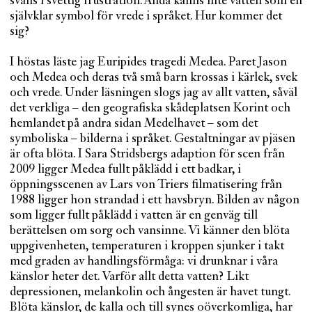
svans i svettig frustration. Ändå känns inte vatten som en
självklar symbol för vrede i språket. Hur kommer det
sig?
I höstas läste jag Euripides tragedi Medea. Paret Jason
och Medea och deras två små barn krossas i kärlek, svek
och vrede. Under läsningen slogs jag av allt vatten, såväl
det verkliga – den geografiska skådeplatsen Korint och
hemlandet på andra sidan Medelhavet – som det
symboliska – bilderna i språket. Gestaltningar av pjäsen
är ofta blöta. I Sara Stridsbergs adaption för scen från
2009 ligger Medea fullt påklädd i ett badkar, i
öppningsscenen av Lars von Triers filmatisering från
1988 ligger hon strandad i ett havsbryn. Bilden av någon
som ligger fullt påklädd i vatten är en genväg till
berättelsen om sorg och vansinne. Vi känner den blöta
uppgivenheten, temperaturen i kroppen sjunker i takt
med graden av handlingsförmåga: vi drunknar i våra
känslor heter det. Varför allt detta vatten? Likt
depressionen, melankolin och ångesten är havet tungt.
Blöta känslor, de kalla och till synes oöverkomliga, har