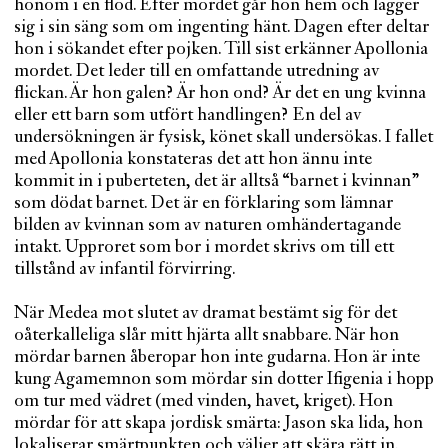
honom i en flod. Efter mordet går hon hem och lägger
sig i sin säng som om ingenting hänt. Dagen efter deltar
hon i sökandet efter pojken. Till sist erkänner Apollonia
mordet. Det leder till en omfattande utredning av
flickan. Är hon galen? Är hon ond? Är det en ung kvinna
eller ett barn som utfört handlingen? En del av
undersökningen är fysisk, könet skall undersökas. I fallet
med Apollonia konstateras det att hon ännu inte
kommit in i puberteten, det är alltså “barnet i kvinnan”
som dödat barnet. Det är en förklaring som lämnar
bilden av kvinnan som av naturen omhändertagande
intakt. Upproret som bor i mordet skrivs om till ett
tillstånd av infantil förvirring.
När Medea mot slutet av dramat bestämt sig för det
oåterkalleliga slår mitt hjärta allt snabbare. När hon
mördar barnen åberopar hon inte gudarna. Hon är inte
kung Agamemnon som mördar sin dotter Ifigenia i hopp
om tur med vädret (med vinden, havet, kriget). Hon
mördar för att skapa jordisk smärta: Jason ska lida, hon
lokaliserar smärtpunkten och väljer att skära rätt in.