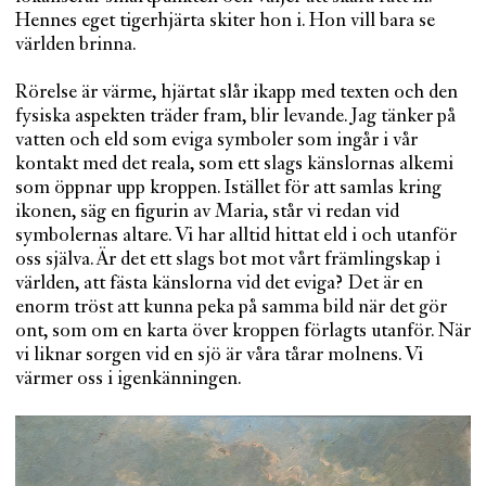
Hennes eget tigerhjärta skiter hon i. Hon vill bara se
världen brinna.
Rörelse är värme, hjärtat slår ikapp med texten och den
fysiska aspekten träder fram, blir levande. Jag tänker på
vatten och eld som eviga symboler som ingår i vår
kontakt med det reala, som ett slags känslornas alkemi
som öppnar upp kroppen. Istället för att samlas kring
ikonen, säg en figurin av Maria, står vi redan vid
symbolernas altare. Vi har alltid hittat eld i och utanför
oss själva. Är det ett slags bot mot vårt främlingskap i
världen, att fästa känslorna vid det eviga? Det är en
enorm tröst att kunna peka på samma bild när det gör
ont, som om en karta över kroppen förlagts utanför. När
vi liknar sorgen vid en sjö är våra tårar molnens. Vi
värmer oss i igenkänningen.