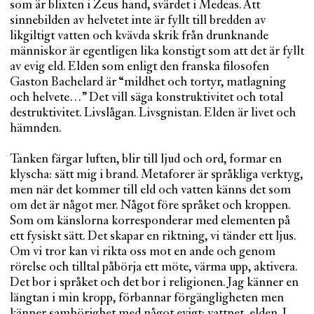
som är blixten i Zeus hand, svärdet i Medeas. Att
sinnebilden av helvetet inte är fyllt till bredden av
likgiltigt vatten och kvävda skrik från drunknande
människor är egentligen lika konstigt som att det är fyllt
av evig eld. Elden som enligt den franska filosofen
Gaston Bachelard är “mildhet och tortyr, matlagning
och helvete…” Det vill säga konstruktivitet och total
destruktivitet. Livslågan. Livsgnistan. Elden är livet och
hämnden.
Tanken färgar luften, blir till ljud och ord, formar en
klyscha: sätt mig i brand. Metaforer är språkliga verktyg,
men när det kommer till eld och vatten känns det som
om det är något mer. Något före språket och kroppen.
Som om känslorna korresponderar med elementen på
ett fysiskt sätt. Det skapar en riktning, vi tänder ett ljus.
Om vi tror kan vi rikta oss mot en ande och genom
rörelse och tilltal påbörja ett möte, värma upp, aktivera.
Det bor i språket och det bor i religionen. Jag känner en
längtan i min kropp, förbannar förgängligheten men
känner samhörighet med något evigt: vattnet, elden. I