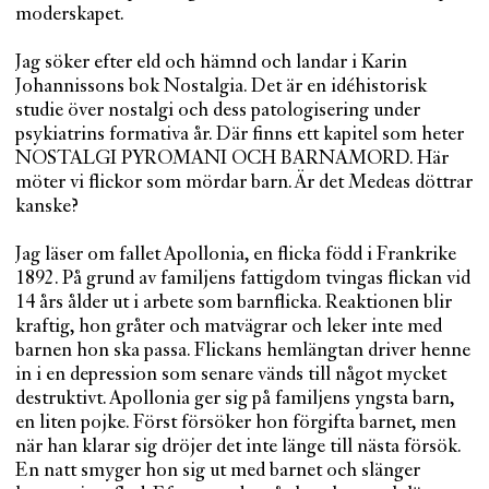
moderskapet.
Jag söker efter eld och hämnd och landar i Karin
Johannissons bok Nostalgia. Det är en idéhistorisk
studie över nostalgi och dess patologisering under
psykiatrins formativa år. Där finns ett kapitel som heter
NOSTALGI PYROMANI OCH BARNAMORD. Här
möter vi flickor som mördar barn. Är det Medeas döttrar
kanske?
Jag läser om fallet Apollonia, en flicka född i Frankrike
1892. På grund av familjens fattigdom tvingas flickan vid
14 års ålder ut i arbete som barnflicka. Reaktionen blir
kraftig, hon gråter och matvägrar och leker inte med
barnen hon ska passa. Flickans hemlängtan driver henne
in i en depression som senare vänds till något mycket
destruktivt. Apollonia ger sig på familjens yngsta barn,
en liten pojke. Först försöker hon förgifta barnet, men
när han klarar sig dröjer det inte länge till nästa försök.
En natt smyger hon sig ut med barnet och slänger