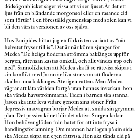
dödsögonblicket säger vissa att vi ser ljuset. Är det ett
ljus från en bländande morgonsol eller en rasande eld
som förtär? I en föreställd gemenskap med solen kan vi
bli den värsta versionen av oss själva.
Hos Euripides hittar jag en förkristen variant av “när
helvetet fryser till is”. Det är när kören sjunger för
Medea “De heliga floderna strömma baklänges uppför
bergen, rättvisan kastas omkull, och allt vändes upp och
ned”. Sannolikheten att Medea ska få se rättvisa skipas i
sin konflikt med Jason är lika stor som att floderna
skulle rinna baklänges. Återigen vatten. Men Medea
vägrar att låta världen fortgå utan hennes inverkan: hon
ska vända havsströmmarna. Tiden i barnen ska stanna.
Jason ska inte leva vidare genom sina söner. Från
depressiv matvägran börjar Medea att smida sin grymma
plan. Det passiva könet blir det aktiva. Sorgen kokar.
Hon behöver glöden från hatet för att inte frysa i
handlingsförlamning. Om mannen har lagen på sin sida
ska Medea skipa sin egen rättvisa. Hon ska tända eld på