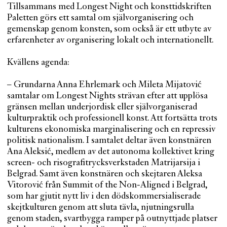
Tillsammans med Longest Night och konsttidskriften
Paletten görs ett samtal om självorganisering och
gemenskap genom konsten, som också är ett utbyte av
erfarenheter av organisering lokalt och internationellt.
Kvällens agenda:
– Grundarna Anna Ehrlemark och Mileta Mijatović
samtalar om Longest Nights strävan efter att upplösa
gränsen mellan underjordisk eller självorganiserad
kulturpraktik och professionell konst. Att fortsätta trots
kulturens ekonomiska marginalisering och en repressiv
politisk nationalism. I samtalet deltar även konstnären
Ana Aleksić, medlem av det autonoma kollektivet kring
screen- och risografitrycksverkstaden Matrijarsija i
Belgrad. Samt även konstnären och skejtaren Aleksa
Vitorović från Summit of the Non-Aligned i Belgrad,
som har gjutit nytt liv i den dödskommersialiserade
skejtkulturen genom att sluta tävla, njutningsrulla
genom staden, svartbygga ramper på outnyttjade platser