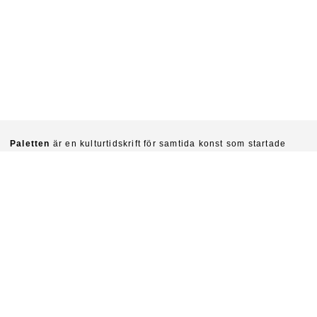
Paletten
är en kulturtidskrift för samtida konst som startade
1940. Chefredaktörer är idag Sinziana Ravini & Fredrik Svensk.
Ambitionen är att kritiskt undersöka konstens villkor och
funktioner i vår tid.
Prenumerera på Paletten här.
Om du vill köpa enskilda nummer skriv till
paletten@natverkstan.net.
Vill du medverka i Paletten skriv till hej@paletten.net