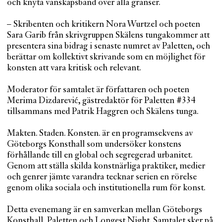
och knyta vänskapsband över alla gränser.
– Skribenten och kritikern Nora Wurtzel och poeten
Sara Garib från skrivgruppen Skälens tungakommer att
presentera sina bidrag i senaste numret av Paletten, och
berättar om kollektivt skrivande som en möjlighet för
konsten att vara kritisk och relevant.
Moderator för samtalet är författaren och poeten
Merima Dizdarević, gästredaktör för Paletten #334
tillsammans med Patrik Haggren och Skälens tunga.
Makten. Staden. Konsten. är en programsekvens av
Göteborgs Konsthall som undersöker konstens
förhållande till en global och segregerad urbanitet.
Genom att ställa skilda konstnärliga praktiker, medier
och genrer jämte varandra tecknar serien en rörelse
genom olika sociala och institutionella rum för konst.
Detta evenemang är en samverkan mellan Göteborgs
Konsthall, Paletten och Longest Night. Samtalet sker på