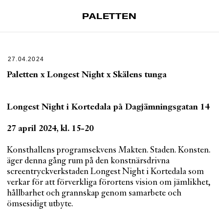
PALETTEN
Artiklar
Tidskrift
27.04.2024
Projekt
Paletten x Longest Night x Skälens tunga
Om Paletten
Longest Night i Kortedala på Dagjämningsgatan 14
Prenumerationer
Köp enkelnummer
27 april 2024, kl. 15-20
Nyhetsbrev
Konsthallens programsekvens Makten. Staden. Konsten.
Kontakt
äger denna gång rum på den konstnärsdrivna
screentryckverkstaden Longest Night i Kortedala som
Sök
verkar för att förverkliga förortens vision om jämlikhet,
hållbarhet och grannskap genom samarbete och
ömsesidigt utbyte.