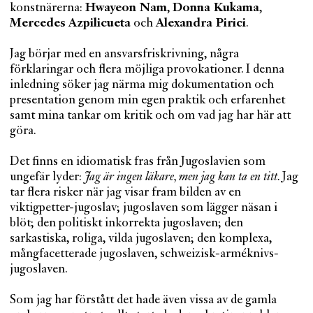
konstnärerna:
Hwayeon Nam
,
Donna Kukama
,
Mercedes Azpilicueta
och
Alexandra Pirici
.
Jag börjar med en ansvarsfriskrivning, några
förklaringar och flera möjliga provokationer. I denna
inledning söker jag närma mig dokumentation och
presentation genom min egen praktik och erfarenhet
samt mina tankar om kritik och om vad jag har här att
göra.
Det finns en idiomatisk fras från Jugoslavien som
ungefär lyder:
Jag är ingen läkare, men jag kan ta en titt.
Jag
tar flera risker när jag visar fram bilden av en
viktigpetter-jugoslav; jugoslaven som lägger näsan i
blöt; den politiskt inkorrekta jugoslaven; den
sarkastiska, roliga, vilda jugoslaven; den komplexa,
mångfacetterade jugoslaven, schweizisk-arméknivs-
jugoslaven.
Som jag har förstått det hade även vissa av de gamla