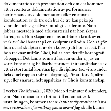
dokumentation och presentation och om det kommer
att presenteras dokumentation av performance,
performance av dokumentation eller en annan
kombination av de tre och hur de tre kan peka på
varandra och sig själva samtidigt… eller inte. Nam
jobbar mestadels med arkivmaterial när hon skapar
koreografi. Hon skapar en dans utifrån en kritik av ett
verk av Choi baserat på en skulptur av Rodin. Och så gör
hon också skulpturer av den koreografi hon skapat. När
hon tecknar utifrån Choi, kallar hon det för koreografi
på papper. Det känns som att hon använder sig av en
sorts konstnärlig hållbarhetsprincip i sitt användande av
ett så stort antal konstnärliga discipliner (se: vi använder
hela djurkroppen i vår matlagning), för att förstå, närma
sig, eller snarare, helt uppslukas av Chois konstnärskap.
I verket
The Meridian
, 2020 (video 4 minuter 6 sekunder),
som Nam menar är en fotnot till ett annat verk i
utställningen, kommer raden:
Is this really creative or is it a
mere restoration of something passed down?
Jag skulle kunna