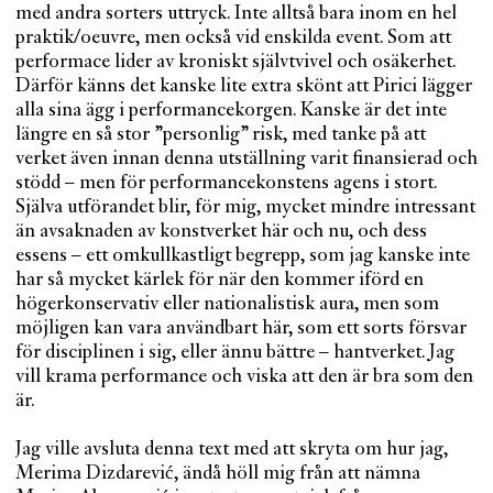
med andra sorters uttryck. Inte alltså bara inom en hel
praktik/oeuvre, men också vid enskilda event. Som att
performace lider av kroniskt självtvivel och osäkerhet.
Därför känns det kanske lite extra skönt att Pirici lägger
alla sina ägg i performancekorgen. Kanske är det inte
längre en så stor ”personlig” risk, med tanke på att
verket även innan denna utställning varit finansierad och
stödd – men för performancekonstens agens i stort.
Själva utförandet blir, för mig, mycket mindre intressant
än avsaknaden av konstverket här och nu, och dess
essens – ett omkullkastligt begrepp, som jag kanske inte
har så mycket kärlek för när den kommer iförd en
högerkonservativ eller nationalistisk aura, men som
möjligen kan vara användbart här, som ett sorts försvar
för disciplinen i sig, eller ännu bättre – hantverket. Jag
vill krama performance och viska att den är bra som den
är.
Jag ville avsluta denna text med att skryta om hur jag,
Merima Dizdarević, ändå höll mig från att nämna