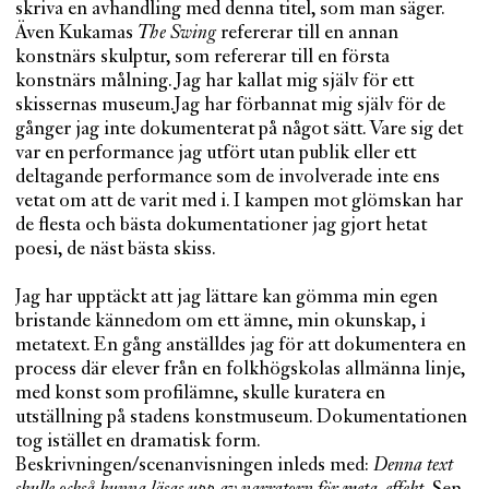
skriva en avhandling med denna titel, som man säger.
Även Kukamas
The Swing
refererar till en annan
konstnärs skulptur, som refererar till en första
konstnärs målning. Jag har kallat mig själv för ett
skissernas museum.Jag har förbannat mig själv för de
gånger jag inte dokumenterat på något sätt. Vare sig det
var en performance jag utfört utan publik eller ett
deltagande performance som de involverade inte ens
vetat om att de varit med i. I kampen mot glömskan har
de flesta och bästa dokumentationer jag gjort hetat
poesi, de näst bästa skiss.
Jag har upptäckt att jag lättare kan gömma min egen
bristande kännedom om ett ämne, min okunskap, i
metatext. En gång anställdes jag för att dokumentera en
process där elever från en folkhögskolas allmänna linje,
med konst som profilämne, skulle kuratera en
utställning på stadens konstmuseum. Dokumentationen
tog istället en dramatisk form.
Beskrivningen/scenanvisningen inleds med:
Denna text