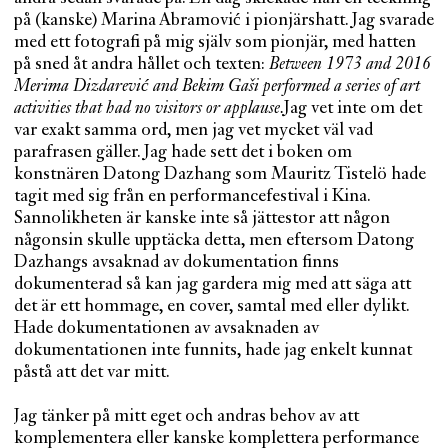
på (kanske) Marina Abramović i pionjärshatt. Jag svarade
med ett fotografi på mig själv som pionjär, med hatten
på sned åt andra hållet och texten:
Between 1973 and 2016
Merima Dizdarević and Bekim Gaši performed a series of art
activities that had no visitors or applause.
Jag vet inte om det
var exakt samma ord, men jag vet mycket väl vad
parafrasen gäller. Jag hade sett det i boken om
konstnären Datong Dazhang som Mauritz Tistelö hade
tagit med sig från en performancefestival i Kina.
Sannolikheten är kanske inte så jättestor att någon
någonsin skulle upptäcka detta, men eftersom Datong
Dazhangs avsaknad av dokumentation finns
dokumenterad så kan jag gardera mig med att säga att
det är ett hommage, en cover, samtal med eller dylikt.
Hade dokumentationen av avsaknaden av
dokumentationen inte funnits, hade jag enkelt kunnat
påstå att det var mitt.
Jag tänker på mitt eget och andras behov av att
komplementera eller kanske komplettera performance