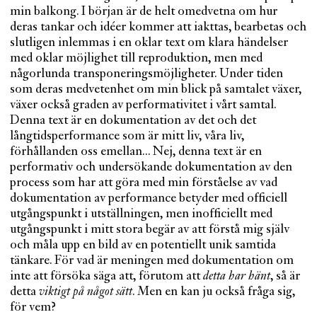
min balkong. I början är de helt omedvetna om hur
deras tankar och idéer kommer att iakttas, bearbetas och
slutligen inlemmas i en oklar text om klara händelser
med oklar möjlighet till reproduktion, men med
någorlunda transponeringsmöjligheter. Under tiden
som deras medvetenhet om min blick på samtalet växer,
växer också graden av performativitet i vårt samtal.
Denna text är en dokumentation av det och det
långtidsperformance som är mitt liv, våra liv,
förhållanden oss emellan... Nej, denna text är en
performativ och undersökande dokumentation av den
process som har att göra med min förståelse av vad
dokumentation av performance betyder med officiell
utgångspunkt i utställningen, men inofficiellt med
utgångspunkt i mitt stora begär av att förstå mig själv
och måla upp en bild av en potentiellt unik samtida
tänkare. För vad är meningen med dokumentation om
inte att försöka säga att, förutom att
detta har hänt
, så är
detta
viktigt på något sätt
. Men en kan ju också fråga sig,
för vem?