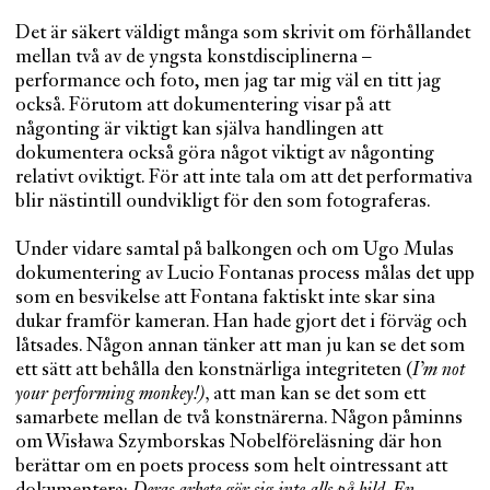
Det är säkert väldigt många som skrivit om förhållandet
mellan två av de yngsta konstdisciplinerna –
performance och foto, men jag tar mig väl en titt jag
också. Förutom att dokumentering visar på att
någonting är viktigt kan själva handlingen att
dokumentera också göra något viktigt av någonting
relativt oviktigt. För att inte tala om att det performativa
blir nästintill oundvikligt för den som fotograferas.
Under vidare samtal på balkongen och om Ugo Mulas
dokumentering av Lucio Fontanas process målas det upp
som en besvikelse att Fontana faktiskt inte skar sina
dukar framför kameran. Han hade gjort det i förväg och
låtsades. Någon annan tänker att man ju kan se det som
ett sätt att behålla den konstnärliga integriteten (
I’m not
your performing monkey!),
att man kan se det som ett
samarbete mellan de två konstnärerna. Någon påminns
om Wisława Szymborskas Nobelföreläsning där hon
berättar om en poets process som helt ointressant att