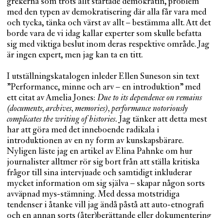
grekerna som trots allt startade demokratin, problem
med den typen av demokratisering där alla får vara med
och tycka, tänka och värst av allt – bestämma allt. Att det
borde vara de vi idag kallar experter som skulle befatta
sig med viktiga beslut inom deras respektive område. Jag
är ingen expert, men jag kan ta en titt.
I utställningskatalogen inleder Ellen Suneson sin text
”Performance, minne och arv – en introduktion” med
ett citat av Amelia Jones:
Due to its dependence on remains
(documents, archives, memories), performance notoriously
complicates the writing of histories.
Jag tänker att detta mest
har att göra med det inneboende radikala i
introduktionen av en ny form av kunskapsbärare.
Nyligen läste jag en artikel av Elina Pahnke om hur
journalister alltmer rör sig bort från att ställa kritiska
frågor till sina intervjuade och samtidigt inkluderar
mycket information om sig själva – skapar någon sorts
avväpnad mys-stämning. Med dessa motstridiga
tendenser i åtanke vill jag ändå påstå att auto-etnografi
och en annan sorts (åter)berättande eller dokumentering