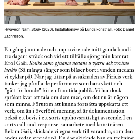
Hwayeon Nam,
Study
(2020). Installationsvy på Lunds konsthall. Foto: Daniel
Zachrisson.
En gång jammade och improviserade mitt gamla band i
tre dagar i sträck och vid ett tillfälle sjöng min kamrat
Erol Gaši:
Koliko samo pjesama nestane u vjetru dok vozimo
biciklo
(Så många sånger som blåser bort i vinden medans
vi cyklar på
)
. När jag tittar på avsaknaden av Piricis verk
tänker jag på alla de performace som bara skett och
”gått förlorade” för en framtida publik. Vi har dock
språket kvar att tala om dem med, om det nu är någon
som minns. Förutom att kunna fortsätta uppskatta ett
verk, om än i överförd mening, så är dokumentation
också ett bevis i ett sorts upphovsrättsligt avseende. I en
sorts call-and-response-samarbete med konstnären
Bekim Gaši, skickade vi egna verk till varandra, som den
andra sedan svarade på. En dag skickade han en teckning