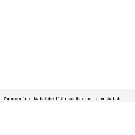
Paletten
är en kulturtidskrift för samtida konst som startade
1940. Chefredaktörer är idag Sinziana Ravini & Fredrik Svensk.
Ambitionen är att kritiskt undersöka konstens villkor och
funktioner i vår tid.
Prenumerera på Paletten här.