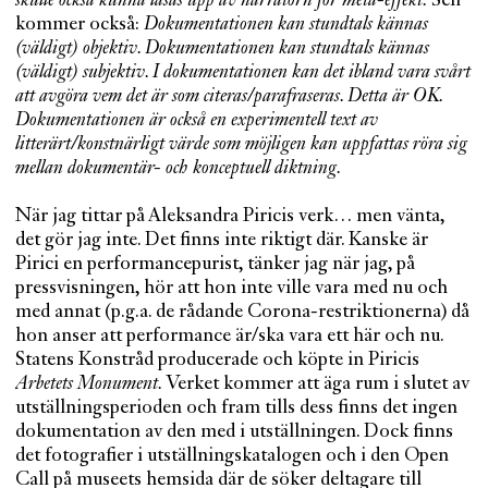
skulle också kunna läsas upp av narratorn för meta-effekt.
Sen
kommer också:
Dokumentationen kan stundtals kännas
(väldigt) objektiv. Dokumentationen kan stundtals kännas
(väldigt) subjektiv. I dokumentationen kan det ibland vara svårt
att avgöra vem det är som citeras/parafraseras. Detta är OK.
Dokumentationen är också en experimentell text av
litterärt/konstnärligt värde som möjligen kan uppfattas röra sig
mellan dokumentär- och konceptuell diktning.
När jag tittar på Aleksandra Piricis verk… men vänta,
det gör jag inte. Det finns inte riktigt där. Kanske är
Pirici en performancepurist, tänker jag när jag, på
pressvisningen, hör att hon inte ville vara med nu och
med annat (p.g.a. de rådande Corona-restriktionerna) då
hon anser att performance är/ska vara ett här och nu.
Statens Konstråd producerade och köpte in Piricis
Arbetets Monument.
Verket kommer att äga rum i slutet av
utställningsperioden och fram tills dess finns det ingen
dokumentation av den med i utställningen. Dock finns
det fotografier i utställningskatalogen och i den Open
Call på museets hemsida där de söker deltagare till