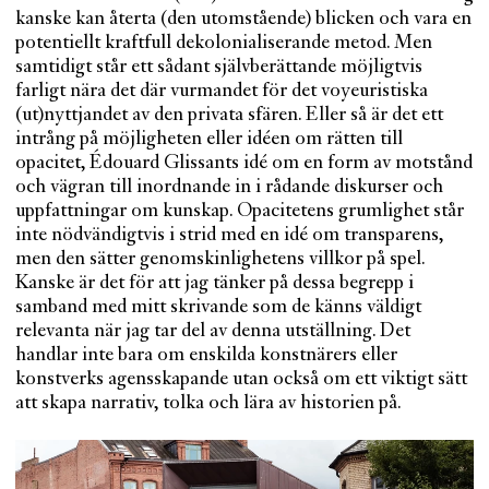
kanske kan återta (den utomstående) blicken och vara en
potentiellt kraftfull dekolonialiserande metod. Men
samtidigt står ett sådant självberättande möjligtvis
farligt nära det där vurmandet för det voyeuristiska
(ut)nyttjandet av den privata sfären. Eller så är det ett
intrång på möjligheten eller idéen om rätten till
opacitet, Édouard Glissants idé om en form av motstånd
och vägran till inordnande in i rådande diskurser och
uppfattningar om kunskap. Opacitetens grumlighet står
inte nödvändigtvis i strid med en idé om transparens,
men den sätter genomskinlighetens villkor på spel.
Kanske är det för att jag tänker på dessa begrepp i
samband med mitt skrivande som de känns väldigt
relevanta när jag tar del av denna utställning. Det
handlar inte bara om enskilda konstnärers eller
konstverks agensskapande utan också om ett viktigt sätt
att skapa narrativ, tolka och lära av historien på.