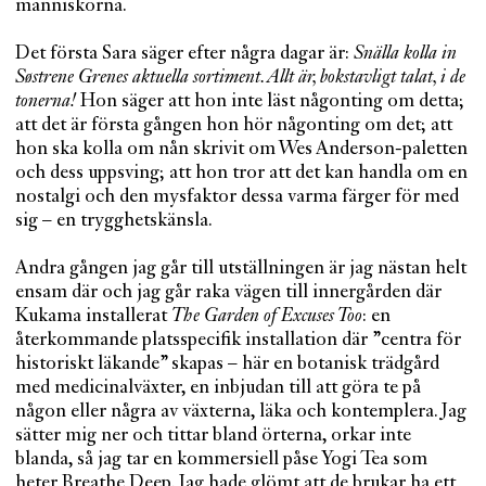
människorna.
Det första Sara säger efter några dagar är:
Snälla kolla in
Søstrene Grenes aktuella sortiment. Allt är, bokstavligt talat, i de
tonerna!
Hon säger att hon inte läst någonting om detta;
att det är första gången hon hör någonting om det; att
hon ska kolla om nån skrivit om Wes Anderson-paletten
och dess uppsving; att hon tror att det kan handla om en
nostalgi och den mysfaktor dessa varma färger för med
sig – en trygghetskänsla.
Andra gången jag går till utställningen är jag nästan helt
ensam där och jag går raka vägen till innergården där
Kukama installerat
The Garden of Excuses Too
: en
återkommande platsspecifik installation där ”centra för
historiskt läkande” skapas – här en botanisk trädgård
med medicinalväxter, en inbjudan till att göra te på
någon eller några av växterna, läka och kontemplera. Jag
sätter mig ner och tittar bland örterna, orkar inte
blanda, så jag tar en kommersiell påse Yogi Tea som
heter Breathe Deep. Jag hade glömt att de brukar ha ett