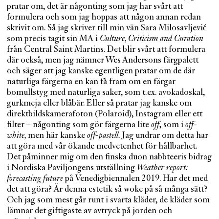
pratar om, det är någonting som jag har svårt att
formulera och som jag hoppas att någon annan redan
skrivit om. Så jag skriver till min vän Sara Milosavljević
som precis tagit sin MA i
Culture, Criticism and Curation
från Central Saint Martins. Det blir svårt att formulera
där också, men jag nämner Wes Andersons färgpalett
och säger att jag kanske egentligen pratar om de där
naturliga färgerna en kan få fram om en färgar
bomullstyg med naturliga saker, som t.ex. avokadoskal,
gurkmeja eller blåbär. Eller så pratar jag kanske om
direktbildskamerafoton (Polaroid), Instagram eller ett
filter – någonting som gör färgerna lite
off
, som i
off-
white,
men här kanske
off-pastell.
Jag undrar om detta har
att göra med vår ökande medvetenhet för hållbarhet.
Det påminner mig om den finska duon nabbteeris bidrag
i Nordiska Paviljongens utställning
Weather report:
forecasting future
på Venedigbiennalen 2019. Har det med
det att göra? Är denna estetik så woke på så många sätt?
Och jag som mest går runt i svarta kläder, de kläder som
lämnar det giftigaste av avtryck på jorden och