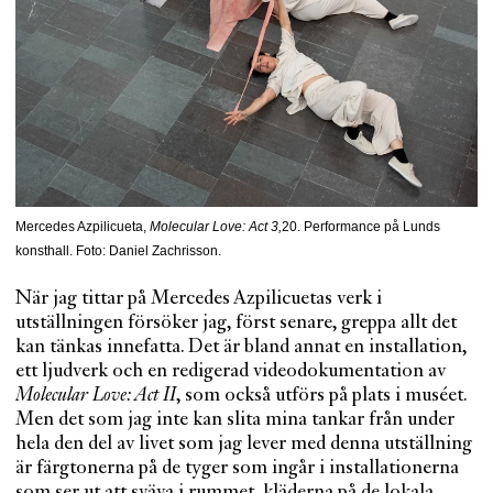
Mercedes Azpilicueta,
Molecular Love: Act 3,
20. Performance på Lunds
konsthall. Foto: Daniel Zachrisson.
När jag tittar på Mercedes Azpilicuetas verk i
utställningen försöker jag, först senare, greppa allt det
kan tänkas innefatta. Det är bland annat en installation,
ett ljudverk och en redigerad videodokumentation av
Molecular Love: Act II
, som också utförs på plats i muséet.
Men det som jag inte kan slita mina tankar från under
hela den del av livet som jag lever med denna utställning
är färgtonerna på de tyger som ingår i installationerna
som ser ut att sväva i rummet, kläderna på de lokala