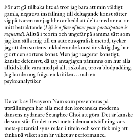
För att gå tillbaka lite så tror jag bara att min väldigt
gamla, negativa inställning till deltagande konst sätter
sig på tvären när jag blir ombedd att delta med annat än
mitt betraktande (
Life is a flow of love; your participation is
requested
). Alltså i teorin och ungefär på samma sätt som
jag kan sälla mig till en autoetnografisk metod, tycker
jag att den sortens inkluderande konst är viktig. Jag har
gjort den sortens konst. Men jag reagerar konstigt,
kanske defensivt, då jag antagligen påminns om hur alla
alltid skulle vara med på allt i skolan, prova blodpudding.
Jag borde nog fråga en kritiker… och en
psykoanalytiker.
De verk av Hwayeon Nam som presenteras på
utställningen har alla med den koreanska moderna
dansens nydanare Seunghee Choi att göra. Det är kanske
de som står för det mest meta i denna utställning vars
meta-potential syns redan i titeln och som fick mig att
tänka på vilket som är vilket av performance,