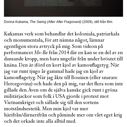
Donna Kukama,
The Swing (After After Fragonard)
(2009), still från film.
Kukamas verk som behandlar det koloniala, patriarkala
och monumentala, för att nämna något, lämnar
egentligen stora avtryck på mig. Som videon på
performancet
Mo-Ba
från 2014 där en kan se en del av en
dansande kropp, men bara ungefär från under bröstet till
knäna. Den är iförd en kort kjol av kamouflagetyg. När
jag var runt tjugo år gammal hade jag en kjol av
kamouflagetyg. När jag åkte till Bosnien (eller snarare
Hercegovina) och hade den på mig, var det flera som inte
gillade den. Även om de själva kanske gick runt i gröna
militärjackor som folk i USA gjorde i protest mot
Vietnamkriget och sällade sig till den sortens
motståndsestetik. Men min kjol var mer
härifrån/därnerifrån och påminde mer om vårt eget krig
och det orkade inte alla alltid med.