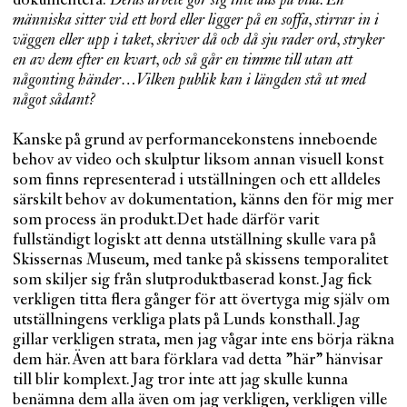
dokumentera:
Deras arbete gör sig inte alls på bild. En
människa sitter vid ett bord eller ligger på en soffa, stirrar in i
väggen eller upp i taket, skriver då och då sju rader ord, stryker
en av dem efter en kvart, och så går en timme till utan att
någonting händer…Vilken publik kan i längden stå ut med
något sådant?
Kanske på grund av performancekonstens inneboende
behov av video och skulptur liksom annan visuell konst
som finns representerad i utställningen och ett alldeles
särskilt behov av dokumentation, känns den för mig mer
som process än produkt.Det hade därför varit
fullständigt logiskt att denna utställning skulle vara på
Skissernas Museum, med tanke på skissens temporalitet
som skiljer sig från slutproduktbaserad konst. Jag fick
verkligen titta flera gånger för att övertyga mig själv om
utställningens verkliga plats på Lunds konsthall. Jag
gillar verkligen strata, men jag vågar inte ens börja räkna
dem här. Även att bara förklara vad detta ”här” hänvisar
till blir komplext. Jag tror inte att jag skulle kunna
benämna dem alla även om jag verkligen, verkligen ville