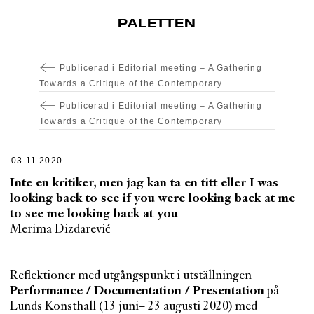
PALETTEN
Artiklar
Publicerad i
Editorial meeting – A Gathering
Tidskrift
Towards a Critique of the Contemporary
Projekt
Publicerad i
Editorial meeting – A Gathering
Towards a Critique of the Contemporary
Om Paletten
Prenumerationer
03.11.2020
Köp enkelnummer
Inte en kritiker, men jag kan ta en titt eller I was
looking back to see if you were looking back at me
Nyhetsbrev
to see me looking back at you
Kontakt
Merima Dizdarević
Sök
Reflektioner med utgångspunkt i utställningen
Performance / Documentation / Presentation
på
Lunds Konsthall (13 juni– 23 augusti 2020) med