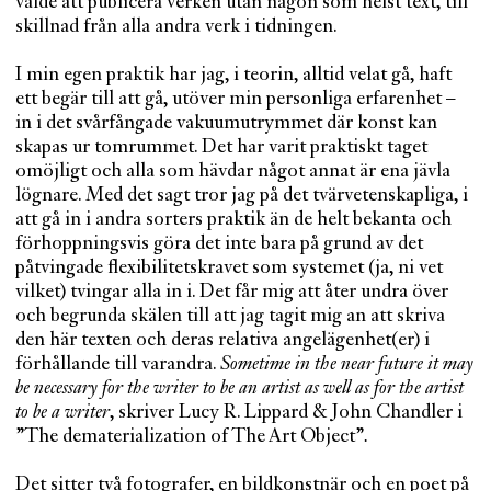
valde att publicera verken utan någon som helst text, till
skillnad från alla andra verk i tidningen.
I min egen praktik har jag, i teorin, alltid velat gå, haft
ett begär till att gå, utöver min personliga erfarenhet –
in i det svårfångade vakuumutrymmet där konst kan
skapas ur tomrummet. Det har varit praktiskt taget
omöjligt och alla som hävdar något annat är ena jävla
lögnare. Med det sagt tror jag på det tvärvetenskapliga, i
att gå in i andra sorters praktik än de helt bekanta och
förhoppningsvis göra det inte bara på grund av det
påtvingade flexibilitetskravet som systemet (ja, ni vet
vilket) tvingar alla in i. Det får mig att åter undra över
och begrunda skälen till att jag tagit mig an att skriva
den här texten och deras relativa angelägenhet(er) i
förhållande till varandra.
Sometime in the near future it may
be necessary for the writer to be an artist as well as for the artist
to be a writer
, skriver Lucy R. Lippard & John Chandler i
”The dematerialization of The Art Object”
.
Det sitter två fotografer, en bildkonstnär och en poet på