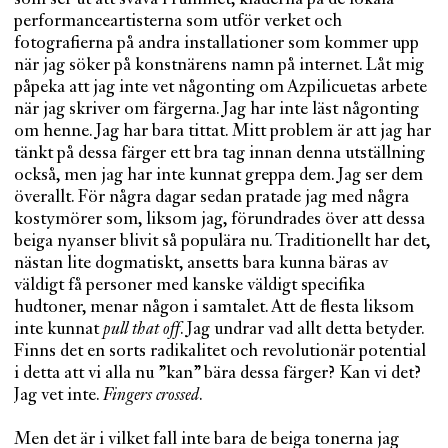
performanceartisterna som utför verket och
fotografierna på andra installationer som kommer upp
när jag söker på konstnärens namn på internet. Låt mig
påpeka att jag inte vet någonting om Azpilicuetas arbete
när jag skriver om färgerna. Jag har inte läst någonting
om henne. Jag har bara tittat. Mitt problem är att jag har
tänkt på dessa färger ett bra tag innan denna utställning
också, men jag har inte kunnat greppa dem. Jag ser dem
överallt. För några dagar sedan pratade jag med några
kostymörer som, liksom jag, förundrades över att dessa
beiga nyanser blivit så populära nu. Traditionellt har det,
nästan lite dogmatiskt, ansetts bara kunna bäras av
väldigt få personer med kanske väldigt specifika
hudtoner, menar någon i samtalet. Att de flesta liksom
inte kunnat
pull that off
. Jag undrar vad allt detta betyder.
Finns det en sorts radikalitet och revolutionär potential
i detta att vi alla nu ”kan” bära dessa färger? Kan vi det?
Jag vet inte.
Fingers crossed
.
Men det är i vilket fall inte bara de beiga tonerna jag